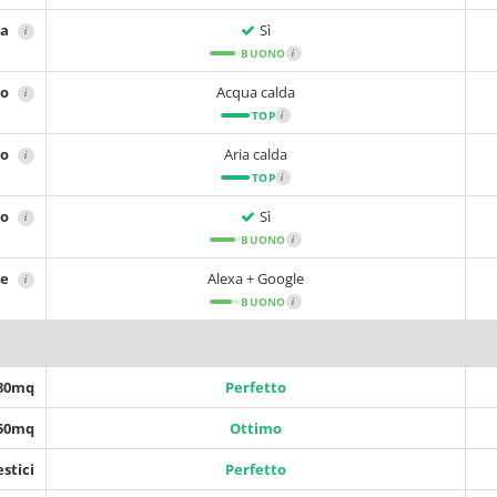
ca
Sì
i
BUONO
i
no
Acqua calda
i
TOP
i
no
Aria calda
i
TOP
i
no
Sì
i
BUONO
i
le
Alexa + Google
i
BUONO
i
 80mq
Perfetto
150mq
Ottimo
stici
Perfetto