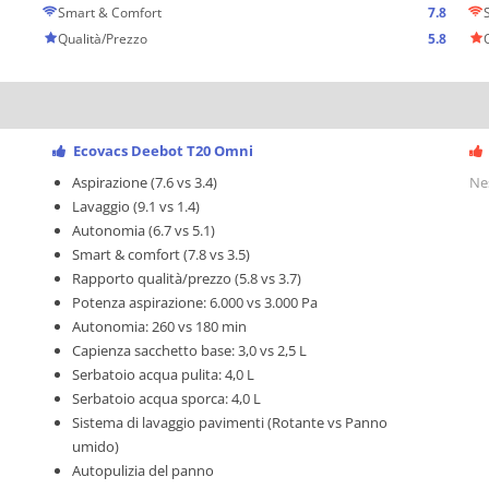
Smart & Comfort
7.8
Qualità/Prezzo
5.8
Ecovacs Deebot T20 Omni
Aspirazione (7.6 vs 3.4)
Ne
Lavaggio (9.1 vs 1.4)
Autonomia (6.7 vs 5.1)
Smart & comfort (7.8 vs 3.5)
Rapporto qualità/prezzo (5.8 vs 3.7)
Potenza aspirazione: 6.000 vs 3.000 Pa
Autonomia: 260 vs 180 min
Capienza sacchetto base: 3,0 vs 2,5 L
Serbatoio acqua pulita: 4,0 L
Serbatoio acqua sporca: 4,0 L
Sistema di lavaggio pavimenti (Rotante vs Panno
umido)
Autopulizia del panno