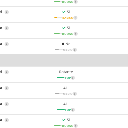
BUONO
i
ti
Sì
i
BASICO
i
io
Sì
i
BUONO
i
sa
No
i
MEDIO
i
ti
Rotante
i
TOP
i
ta
4 L
i
MEDIO
i
ca
4 L
i
TOP
i
ta
Sì
i
BUONO
i