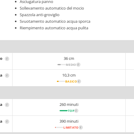
Asciugatura panno
Sollevamento automatico del mocio
Spazzola anti-groviglio
Svuotamento automatico acqua sporca
Riempimento automatico acqua pulita
ro
36 cm
i
MEDIO
i
za
10,3 cm
i
BASICO
i
ia
260 minuti
i
TOP
i
ca
390 minuti
i
LIMITATO
i