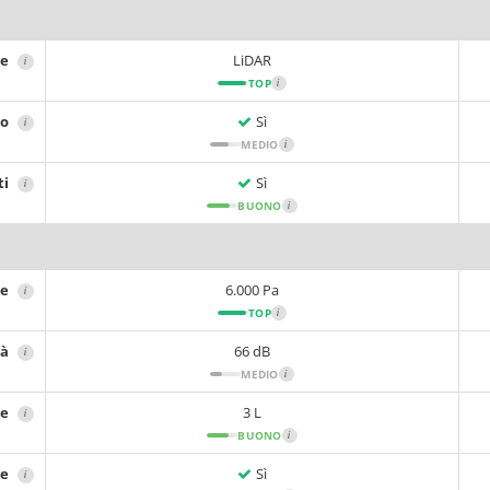
ne
LiDAR
i
TOP
i
no
Sì
i
MEDIO
i
ti
Sì
i
BUONO
i
ne
6.000 Pa
i
TOP
i
tà
66 dB
i
MEDIO
i
re
3 L
i
BUONO
i
re
Sì
i