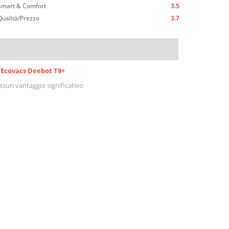
Smart & Comfort
3.5
Qualità/Prezzo
3.7
Ecovacs Deebot T9+
ssun vantaggio significativo