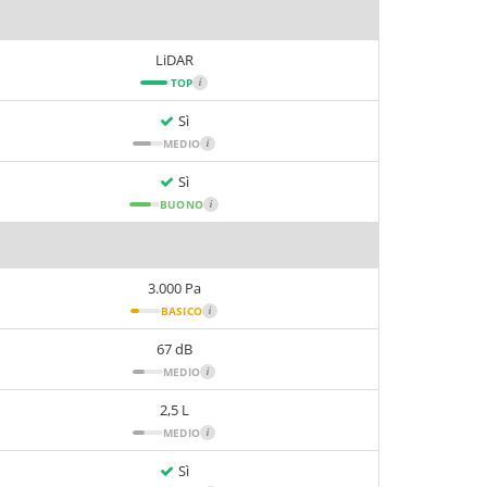
LiDAR
TOP
i
Sì
MEDIO
i
Sì
BUONO
i
3.000 Pa
BASICO
i
67 dB
MEDIO
i
2,5 L
MEDIO
i
Sì