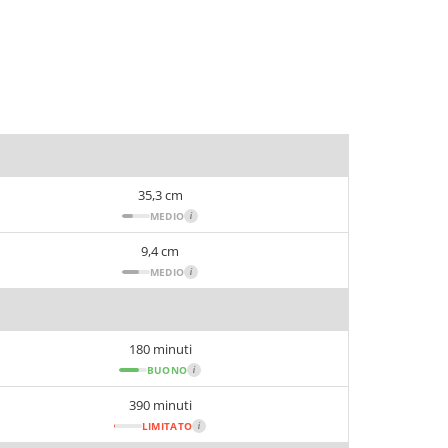
35,3 cm
MEDIO
i
9,4 cm
MEDIO
i
180 minuti
BUONO
i
390 minuti
LIMITATO
i