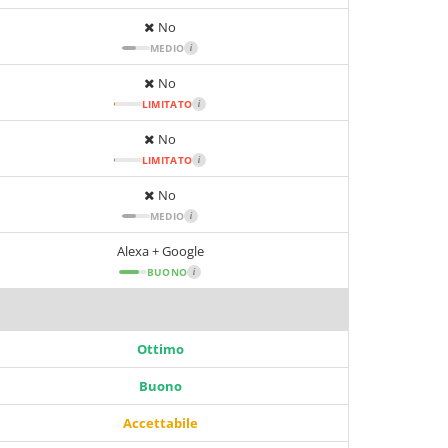
No
MEDIO
i
No
LIMITATO
i
No
LIMITATO
i
No
MEDIO
i
Alexa + Google
BUONO
i
Ottimo
Buono
Accettabile