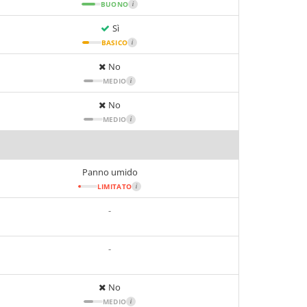
BUONO
i
Sì
BASICO
i
No
MEDIO
i
No
MEDIO
i
Panno umido
LIMITATO
i
-
-
No
MEDIO
i