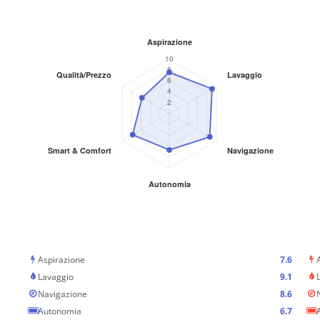
Aspirazione
7.6
Lavaggio
9.1
Navigazione
8.6
Autonomia
6.7