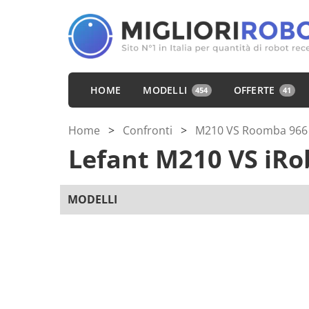
HOME
MODELLI
OFFERTE
454
41
Home
>
Confronti
>
M210 VS Roomba 966
Lefant M210
VS
iRo
MODELLI