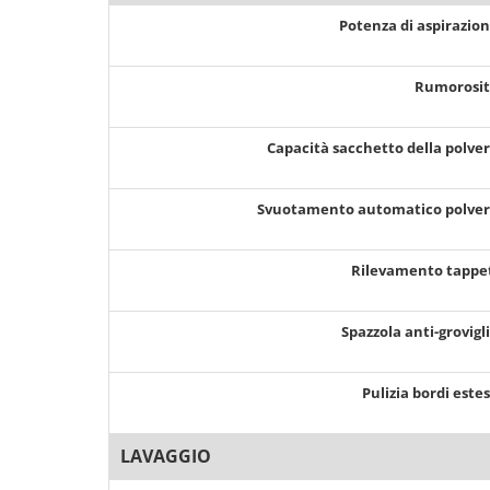
Potenza di aspirazio
Rumorosi
Capacità sacchetto della polve
Svuotamento automatico polve
Rilevamento tappe
Spazzola anti-grovigl
Pulizia bordi este
LAVAGGIO