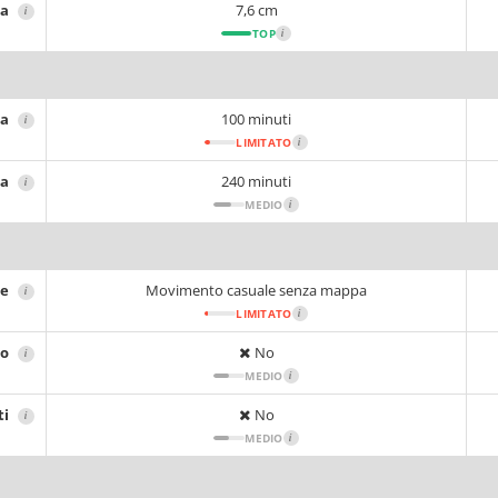
za
7,6 cm
i
TOP
i
ia
100 minuti
i
LIMITATO
i
ca
240 minuti
i
MEDIO
i
ne
Movimento casuale senza mappa
i
LIMITATO
i
no
No
i
MEDIO
i
ti
No
i
MEDIO
i