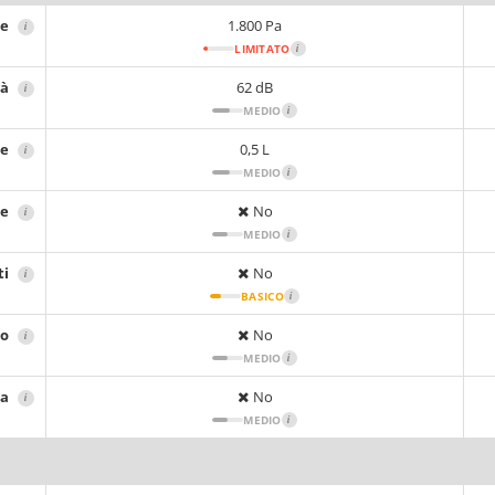
ne
1.800 Pa
i
LIMITATO
i
tà
62 dB
i
MEDIO
i
re
0,5 L
i
MEDIO
i
re
No
i
MEDIO
i
ti
No
i
BASICO
i
io
No
i
MEDIO
i
sa
No
i
MEDIO
i