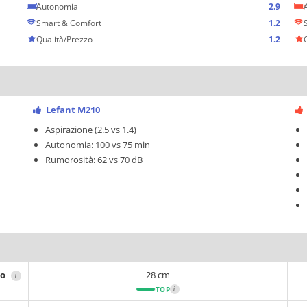
Autonomia
2.9
Smart & Comfort
1.2
Qualità/Prezzo
1.2
Lefant M210
Aspirazione (2.5 vs 1.4)
Autonomia: 100 vs 75 min
Rumorosità: 62 vs 70 dB
ro
28 cm
i
TOP
i