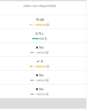
(dato non disponibile)
70 dB
BASICO
i
0,75 L
TOP
i
No
MEDIO
i
Sì
BASICO
i
No
MEDIO
i
No
MEDIO
i