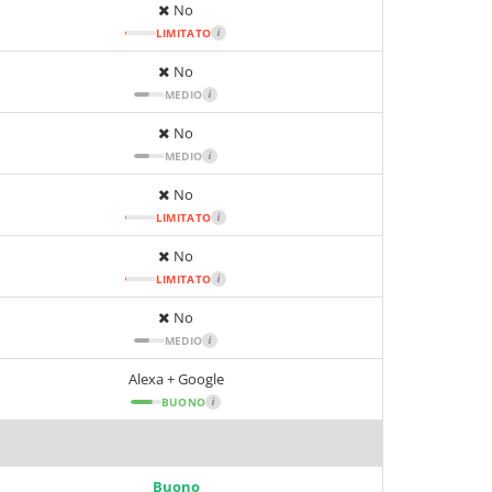
No
LIMITATO
i
No
MEDIO
i
No
MEDIO
i
No
LIMITATO
i
No
LIMITATO
i
No
MEDIO
i
Alexa + Google
BUONO
i
Buono