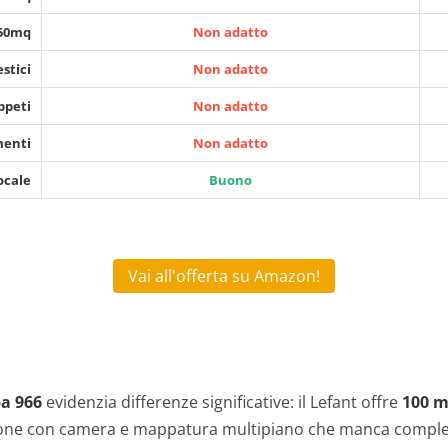
150mq
Non adatto
stici
Non adatto
ppeti
Non adatto
menti
Non adatto
ocale
Buono
Vai all'offerta su Amazon!
a 966
evidenzia differenze significative: il Lefant offre
100 m
ione con camera e mappatura multipiano che manca compl