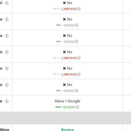
ti
No
i
LIMITATO
i
ta
No
i
MEDIO
i
ca
No
i
MEDIO
i
no
No
i
LIMITATO
i
no
No
i
LIMITATO
i
no
No
i
MEDIO
i
le
Alexa + Google
i
BUONO
i
 80mq
Buono