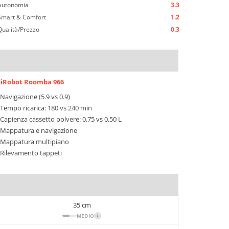
Autonomia
3.3
Smart & Comfort
1.2
Qualità/Prezzo
0.3
iRobot Roomba 966
Navigazione (5.9 vs 0.9)
Tempo ricarica: 180 vs 240 min
Capienza cassetto polvere: 0,75 vs 0,50 L
Mappatura e navigazione
Mappatura multipiano
Rilevamento tappeti
35 cm
MEDIO
i