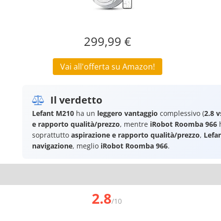
299,99 €
Vai all'offerta su Amazon!
Il verdetto
Lefant M210
ha un
leggero vantaggio
complessivo (
2.8 v
e rapporto qualità/prezzo
, mentre
iRobot Roomba 966
h
soprattutto
aspirazione e rapporto qualità/prezzo
,
Lefa
navigazione
, meglio
iRobot Roomba 966
.
2.8
/10