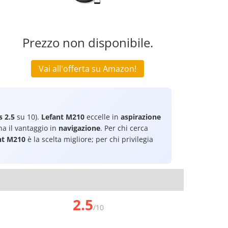
Prezzo non disponibile.
Vai all'offerta su Amazon!
s 2.5
su 10).
Lefant M210
eccelle in
aspirazione
a il vantaggio in
navigazione
. Per chi cerca
nt M210
è la scelta migliore; per chi privilegia
2.5
/10