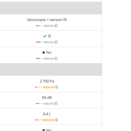
Giroscopio + sensori IR
MEDIO
i
Sì
MEDIO
i
No
MEDIO
i
2.700 Pa
BASICO
i
65 dB
MEDIO
i
0,4 L
BASICO
i
No