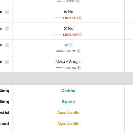
MEDIO
i
no
No
i
LIMITATO
i
no
No
i
LIMITATO
i
no
Sì
i
BUONO
i
le
Alexa + Google
i
BUONO
i
 80mq
Ottimo
150mq
Buono
stici
Accettabile
ppeti
Accettabile