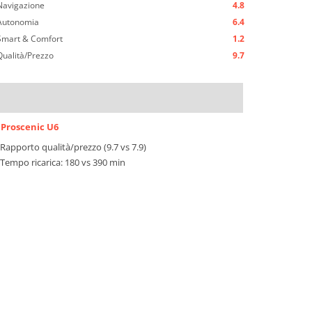
Navigazione
4.8
Autonomia
6.4
Smart & Comfort
1.2
Qualità/Prezzo
9.7
Proscenic U6
Rapporto qualità/prezzo (9.7 vs 7.9)
Tempo ricarica: 180 vs 390 min