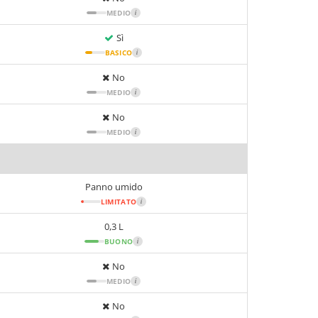
MEDIO
i
Sì
BASICO
i
No
MEDIO
i
No
MEDIO
i
Panno umido
LIMITATO
i
0,3 L
BUONO
i
No
MEDIO
i
No