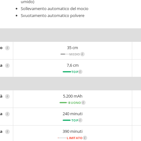
umido)
Sollevamento automatico del mocio
Svuotamento automatico polvere
ro
35 cm
i
MEDIO
i
za
7,6 cm
i
TOP
i
tà
5.200 mAh
i
BUONO
i
ia
240 minuti
i
TOP
i
ca
390 minuti
i
LIMITATO
i