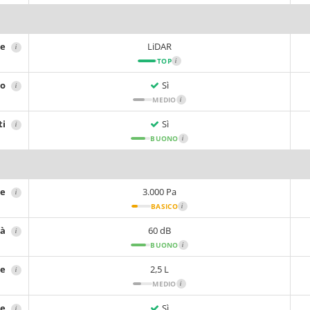
ne
LiDAR
i
TOP
i
no
Sì
i
MEDIO
i
ti
Sì
i
BUONO
i
ne
3.000 Pa
i
BASICO
i
tà
60 dB
i
BUONO
i
re
2,5 L
i
MEDIO
i
re
Sì
i