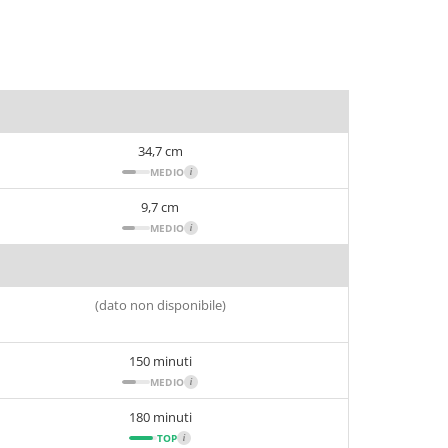
34,7 cm
MEDIO
i
9,7 cm
MEDIO
i
(dato non disponibile)
150 minuti
MEDIO
i
180 minuti
TOP
i