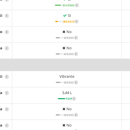
BUONO
i
ti
Sì
i
BASICO
i
io
No
i
MEDIO
i
sa
No
i
MEDIO
i
ti
Vibrante
i
MEDIO
i
ta
3,44 L
i
TOP
i
ta
No
i
MEDIO
i
ca
No
i