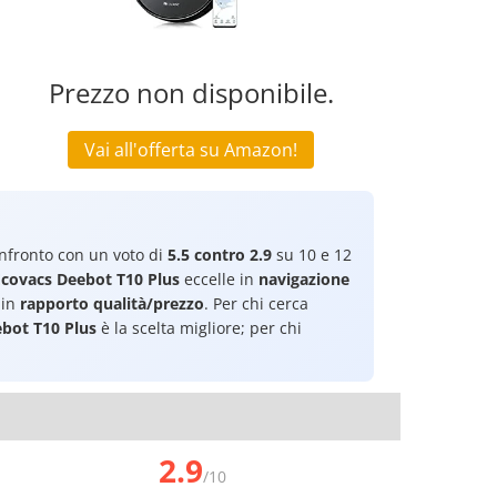
Prezzo non disponibile.
Vai all'offerta su Amazon!
nfronto con un voto di
5.5 contro 2.9
su 10 e 12
Ecovacs Deebot T10 Plus
eccelle in
navigazione
 in
rapporto qualità/prezzo
. Per chi cerca
bot T10 Plus
è la scelta migliore; per chi
2.9
/10