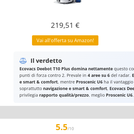
219,51 €
Vai all'offerta su Amazon!
Il verdetto
Ecovacs Deebot T10 Plus
domina nettamente
questo co
punti di forza contro 2. Prevale in
4 aree su 6
del radar.
e smart & comfort
, mentre
Proscenic U6
ha il vantaggio
soprattutto
navigazione e smart & comfort
,
Ecovacs Dee
privilegia
rapporto qualità/prezzo
, meglio
Proscenic U6
.
5.5
/10