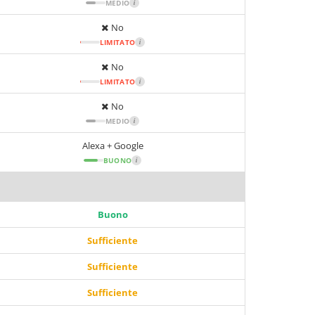
MEDIO
i
No
LIMITATO
i
No
LIMITATO
i
No
MEDIO
i
Alexa + Google
BUONO
i
Buono
Sufficiente
Sufficiente
Sufficiente