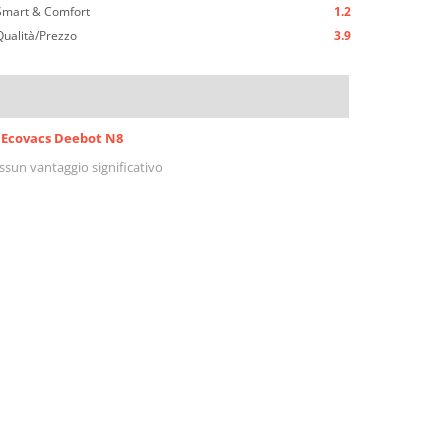
Smart & Comfort
1.2
Qualità/Prezzo
3.9
Ecovacs Deebot N8
ssun vantaggio significativo