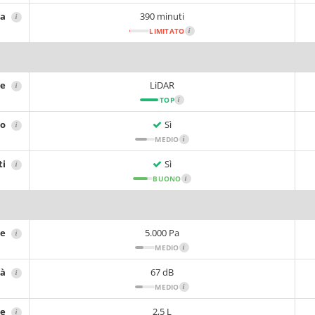
ca
390 minuti
i
LIMITATO
i
ne
LiDAR
i
TOP
i
no
Sì
i
MEDIO
i
ti
Sì
i
BUONO
i
ne
5.000 Pa
i
MEDIO
i
tà
67 dB
i
MEDIO
i
re
2,5 L
i