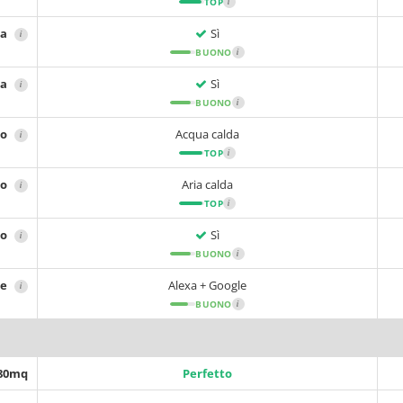
TOP
i
ta
Sì
i
BUONO
i
ca
Sì
i
BUONO
i
no
Acqua calda
i
TOP
i
no
Aria calda
i
TOP
i
no
Sì
i
BUONO
i
le
Alexa + Google
i
BUONO
i
 80mq
Perfetto