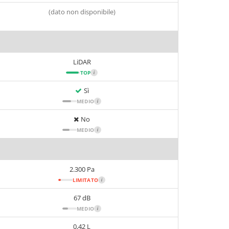
(dato non disponibile)
LiDAR
TOP
i
Sì
MEDIO
i
No
MEDIO
i
2.300 Pa
LIMITATO
i
67 dB
MEDIO
i
0,42 L