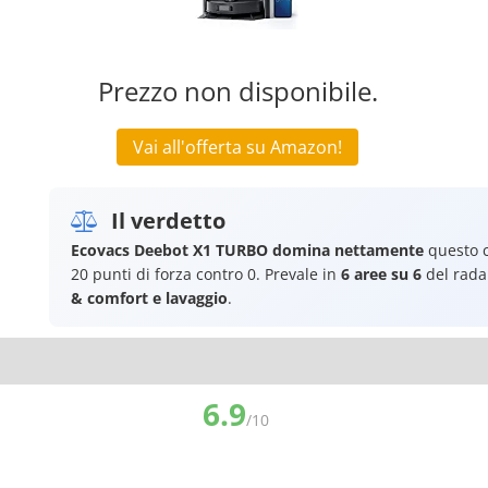
Prezzo non disponibile.
Vai all'offerta su Amazon!
Il verdetto
Ecovacs Deebot X1 TURBO
domina nettamente
questo c
20 punti di forza contro 0. Prevale in
6 aree su 6
del rada
& comfort e lavaggio
.
6.9
/10