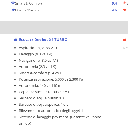
Smart & Comfort
9.4
Qualità/Prezzo
4.6
Ecovacs Deebot X1 TURBO
Aspirazione (3.9 vs 2.1)
Ne
Lavaggio (9.3 vs 1.4)
Navigazione (8.6 vs 7.1)
Autonomia (2.9 vs 1.9)
Smart & comfort (9.4 vs 1.2)
Potenza aspirazione: 5.000 vs 2.300 Pa
Autonomia: 140 vs 110 min
Capienza sacchetto base: 2,5 L
Serbatoio acqua pulita: 4,0 L
Serbatoio acqua sporca: 4,0 L
Rilevamento automatico degli oggetti
Sistema di lavaggio pavimenti (Rotante vs Panno
umido)