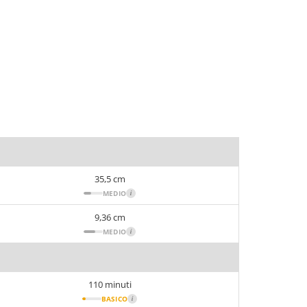
35,5 cm
MEDIO
i
9,36 cm
MEDIO
i
110 minuti
BASICO
i