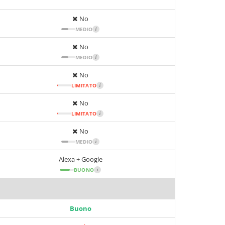
No
MEDIO
i
No
MEDIO
i
No
LIMITATO
i
No
LIMITATO
i
No
MEDIO
i
Alexa + Google
BUONO
i
Buono