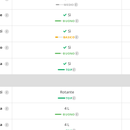
MEDIO
i
re
Sì
i
BUONO
i
ti
Sì
i
BASICO
i
io
Sì
i
BUONO
i
sa
Sì
i
TOP
i
ti
Rotante
i
TOP
i
ta
4 L
i
BUONO
i
ca
4 L
i