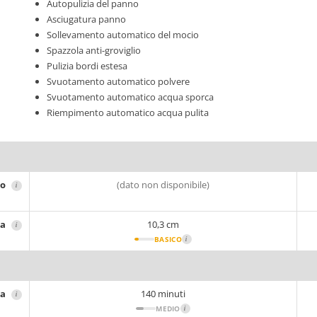
Autopulizia del panno
Asciugatura panno
Sollevamento automatico del mocio
Spazzola anti-groviglio
Pulizia bordi estesa
Svuotamento automatico polvere
Svuotamento automatico acqua sporca
Riempimento automatico acqua pulita
ro
(dato non disponibile)
i
za
10,3 cm
i
BASICO
i
ia
140 minuti
i
MEDIO
i