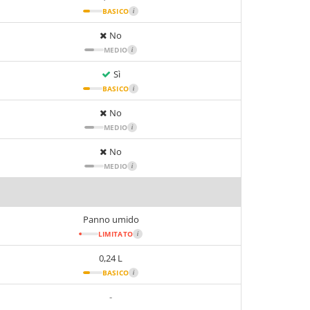
BASICO
i
No
MEDIO
i
Sì
BASICO
i
No
MEDIO
i
No
MEDIO
i
Panno umido
LIMITATO
i
0,24 L
BASICO
i
-