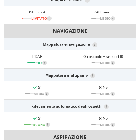
i
390 minuti
240 minuti
LIMITATO
i
MEDIO
i
NAVIGAZIONE
Mappatura e navigazione
i
LiDAR
Giroscopio + sensori IR
TOP
i
MEDIO
i
Mappatura multipiano
i
Sì
No
MEDIO
i
MEDIO
i
Rilevamento automatico degli oggetti
i
Sì
No
BUONO
i
MEDIO
i
ASPIRAZIONE