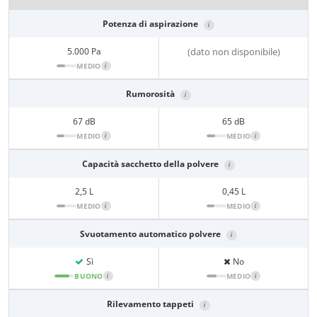
Potenza di aspirazione
i
5.000 Pa
(dato non disponibile)
MEDIO
i
Rumorosità
i
67 dB
65 dB
MEDIO
i
MEDIO
i
Capacità sacchetto della polvere
i
2,5 L
0,45 L
MEDIO
i
MEDIO
i
Svuotamento automatico polvere
i
Sì
No
BUONO
i
MEDIO
i
Rilevamento tappeti
i