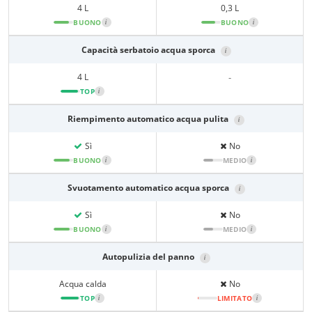
4 L
0,3 L
BUONO
i
BUONO
i
Capacità serbatoio acqua sporca
i
4 L
-
TOP
i
Riempimento automatico acqua pulita
i
Sì
No
BUONO
i
MEDIO
i
Svuotamento automatico acqua sporca
i
Sì
No
BUONO
i
MEDIO
i
Autopulizia del panno
i
Acqua calda
No
TOP
i
LIMITATO
i