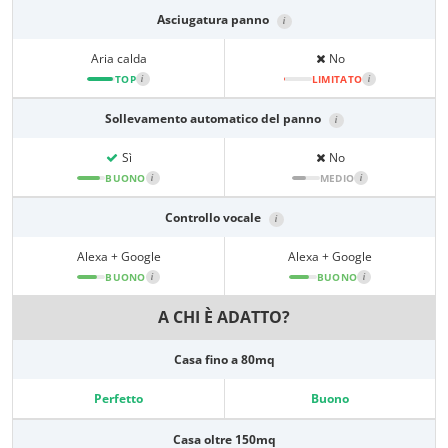
Asciugatura panno
i
Aria calda
No
TOP
i
LIMITATO
i
Sollevamento automatico del panno
i
Sì
No
BUONO
i
MEDIO
i
Controllo vocale
i
Alexa + Google
Alexa + Google
BUONO
i
BUONO
i
A CHI È ADATTO?
Casa fino a 80mq
Perfetto
Buono
Casa oltre 150mq