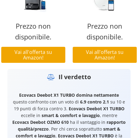
Prezzo non
Prezzo non
disponibile.
disponibile.
Vai all'offerta su
Vai all'offerta su
Amazon!
Amazon!
Il verdetto
Ecovacs Deebot X1 TURBO
domina nettamente
questo confronto con un voto di
6.9 contro 2.1
su 10 e
19 punti di forza contro 3.
Ecovacs Deebot X1 TURBO
eccelle in
smart & comfort e lavaggio
, mentre
Ecovacs Deebot OZMO 610
ha il vantaggio in
rapporto
qualità/prezzo
. Per chi cerca soprattutto
smart &
comfort e lavaggio
,
Ecovacs Deebot X1 TURBO
è la