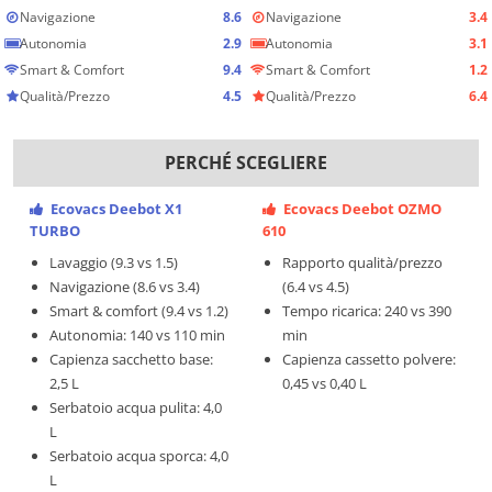
Navigazione
8.6
Navigazione
3.4
Autonomia
2.9
Autonomia
3.1
Smart & Comfort
9.4
Smart & Comfort
1.2
Qualità/Prezzo
4.5
Qualità/Prezzo
6.4
PERCHÉ SCEGLIERE
Ecovacs Deebot X1
Ecovacs Deebot OZMO
TURBO
610
Lavaggio (9.3 vs 1.5)
Rapporto qualità/prezzo
Navigazione (8.6 vs 3.4)
(6.4 vs 4.5)
Smart & comfort (9.4 vs 1.2)
Tempo ricarica: 240 vs 390
Autonomia: 140 vs 110 min
min
Capienza sacchetto base:
Capienza cassetto polvere:
2,5 L
0,45 vs 0,40 L
Serbatoio acqua pulita: 4,0
L
Serbatoio acqua sporca: 4,0
L