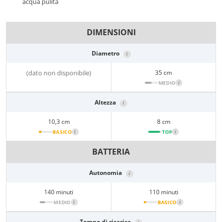
acqua pulita
DIMENSIONI
Diametro
i
(dato non disponibile)
35 cm
MEDIO
i
Altezza
i
10,3 cm
8 cm
BASICO
i
TOP
i
BATTERIA
Autonomia
i
140 minuti
110 minuti
MEDIO
i
BASICO
i
Tempo di ricarica