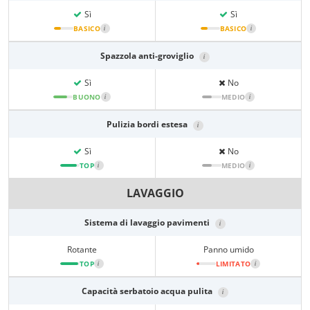
Sì
Sì
BASICO
i
BASICO
i
Spazzola anti-groviglio
i
Sì
No
BUONO
i
MEDIO
i
Pulizia bordi estesa
i
Sì
No
TOP
i
MEDIO
i
LAVAGGIO
Sistema di lavaggio pavimenti
i
Rotante
Panno umido
TOP
i
LIMITATO
i
Capacità serbatoio acqua pulita
i