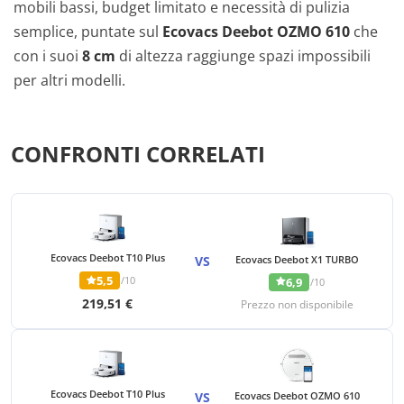
mobili bassi, budget limitato e necessità di pulizia
semplice, puntate sul
Ecovacs Deebot OZMO 610
che
con i suoi
8 cm
di altezza raggiunge spazi impossibili
per altri modelli.
CONFRONTI CORRELATI
Ecovacs Deebot T10 Plus
VS
Ecovacs Deebot X1 TURBO
5,5
/10
6,9
/10
219,51 €
Prezzo non disponibile
Ecovacs Deebot T10 Plus
VS
Ecovacs Deebot OZMO 610