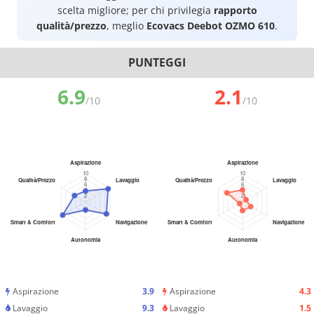
scelta migliore; per chi privilegia
rapporto
qualità/prezzo
, meglio
Ecovacs Deebot OZMO 610
.
PUNTEGGI
6.9
2.1
/10
/10
Aspirazione
3.9
Aspirazione
4.3
Lavaggio
9.3
Lavaggio
1.5