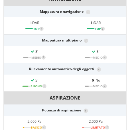
Mappatura e navigazione
i
LiDAR
LiDAR
TOP
i
TOP
i
Mappatura multipiano
i
Sì
Sì
MEDIO
i
MEDIO
i
Rilevamento automatico degli oggetti
i
Sì
No
BUONO
i
MEDIO
i
ASPIRAZIONE
Potenza di aspirazione
i
2.600 Pa
2.000 Pa
BASICO
i
LIMITATO
i