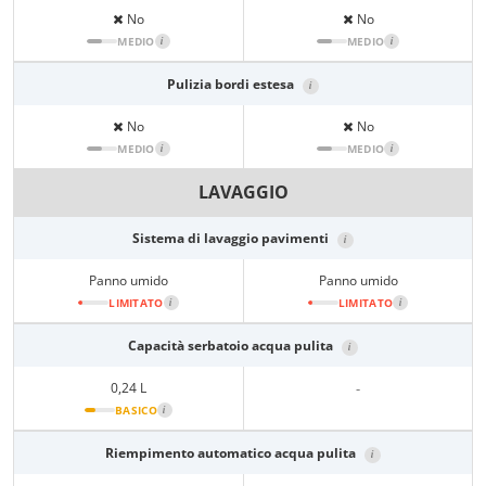
No
No
MEDIO
i
MEDIO
i
Pulizia bordi estesa
i
No
No
MEDIO
i
MEDIO
i
LAVAGGIO
Sistema di lavaggio pavimenti
i
Panno umido
Panno umido
LIMITATO
i
LIMITATO
i
Capacità serbatoio acqua pulita
i
0,24 L
-
BASICO
i
Riempimento automatico acqua pulita
i