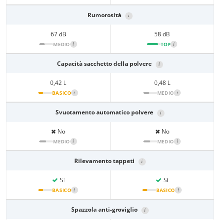
Rumorosità
i
67 dB
58 dB
MEDIO
i
TOP
i
Capacità sacchetto della polvere
i
0,42 L
0,48 L
BASICO
i
MEDIO
i
Svuotamento automatico polvere
i
No
No
MEDIO
i
MEDIO
i
Rilevamento tappeti
i
Sì
Sì
BASICO
i
BASICO
i
Spazzola anti-groviglio
i