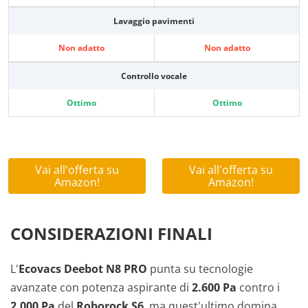
Lavaggio pavimenti
Non adatto
Non adatto
Controllo vocale
Ottimo
Ottimo
Vai all'offerta su
Vai all'offerta su
Amazon!
Amazon!
CONSIDERAZIONI FINALI
L'
Ecovacs Deebot N8 PRO
punta su tecnologie
avanzate con potenza aspirante di
2.600 Pa
contro i
2.000 Pa
del
Roborock S6
, ma quest'ultimo domina