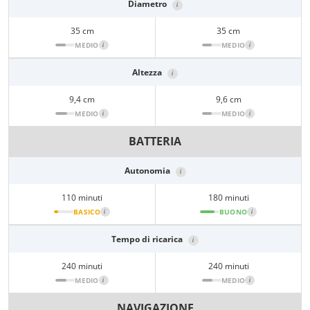
Diametro
i
35 cm
35 cm
MEDIO
i
MEDIO
i
Altezza
i
9,4 cm
9,6 cm
MEDIO
i
MEDIO
i
BATTERIA
Autonomia
i
110 minuti
180 minuti
BASICO
i
BUONO
i
Tempo di ricarica
i
240 minuti
240 minuti
MEDIO
i
MEDIO
i
NAVIGAZIONE