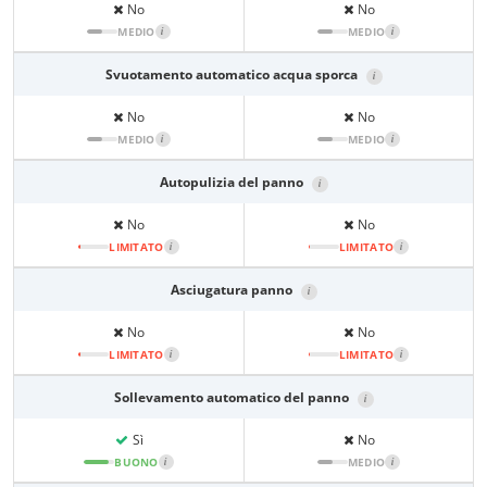
No
No
MEDIO
i
MEDIO
i
Svuotamento automatico acqua sporca
i
No
No
MEDIO
i
MEDIO
i
Autopulizia del panno
i
No
No
LIMITATO
i
LIMITATO
i
Asciugatura panno
i
No
No
LIMITATO
i
LIMITATO
i
Sollevamento automatico del panno
i
Sì
No
BUONO
i
MEDIO
i