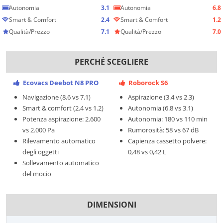
Autonomia
3.1
Autonomia
6.8
Smart & Comfort
2.4
Smart & Comfort
1.2
Qualità/Prezzo
7.1
Qualità/Prezzo
7.0
PERCHÉ SCEGLIERE
Ecovacs Deebot N8 PRO
Roborock S6
Navigazione (8.6 vs 7.1)
Aspirazione (3.4 vs 2.3)
Smart & comfort (2.4 vs 1.2)
Autonomia (6.8 vs 3.1)
Potenza aspirazione: 2.600
Autonomia: 180 vs 110 min
vs 2.000 Pa
Rumorosità: 58 vs 67 dB
Rilevamento automatico
Capienza cassetto polvere:
degli oggetti
0,48 vs 0,42 L
Sollevamento automatico
del mocio
DIMENSIONI