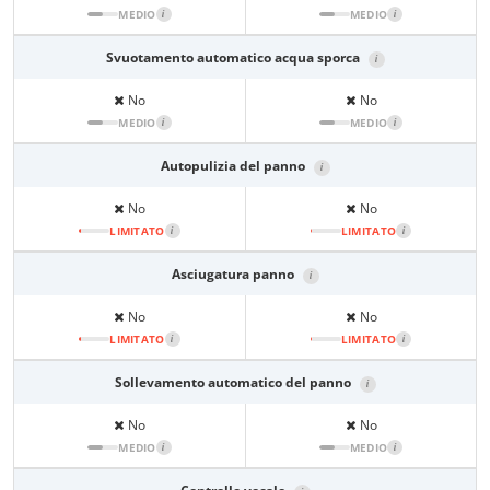
MEDIO
i
MEDIO
i
Svuotamento automatico acqua sporca
i
No
No
MEDIO
i
MEDIO
i
Autopulizia del panno
i
No
No
LIMITATO
i
LIMITATO
i
Asciugatura panno
i
No
No
LIMITATO
i
LIMITATO
i
Sollevamento automatico del panno
i
No
No
MEDIO
i
MEDIO
i