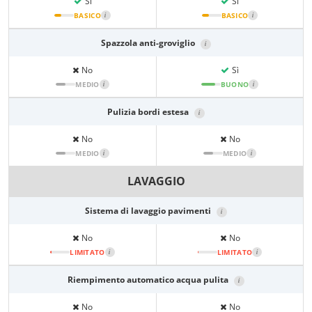
Sì
Sì
BASICO
i
BASICO
i
Spazzola anti-groviglio
i
No
Sì
MEDIO
i
BUONO
i
Pulizia bordi estesa
i
No
No
MEDIO
i
MEDIO
i
LAVAGGIO
Sistema di lavaggio pavimenti
i
No
No
LIMITATO
i
LIMITATO
i
Riempimento automatico acqua pulita
i
No
No