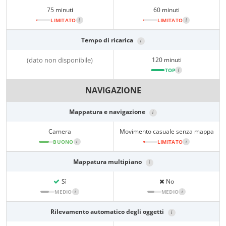
75 minuti
60 minuti
LIMITATO
i
LIMITATO
i
Tempo di ricarica
i
(dato non disponibile)
120 minuti
TOP
i
NAVIGAZIONE
Mappatura e navigazione
i
Camera
Movimento casuale senza mappa
BUONO
i
LIMITATO
i
Mappatura multipiano
i
Sì
No
MEDIO
i
MEDIO
i
Rilevamento automatico degli oggetti
i