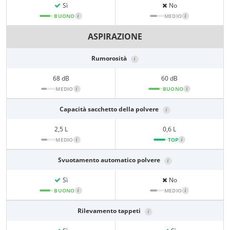
Sì
No
BUONO
i
MEDIO
i
ASPIRAZIONE
Rumorosità
i
68 dB
60 dB
MEDIO
i
BUONO
i
Capacità sacchetto della polvere
i
2,5 L
0,6 L
MEDIO
i
TOP
i
Svuotamento automatico polvere
i
Sì
No
BUONO
i
MEDIO
i
Rilevamento tappeti
i