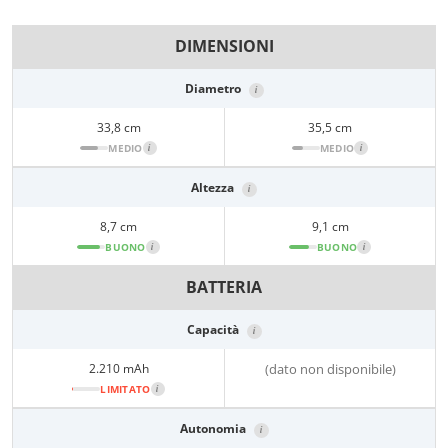
DIMENSIONI
Diametro
i
33,8 cm
35,5 cm
MEDIO
i
MEDIO
i
Altezza
i
8,7 cm
9,1 cm
BUONO
i
BUONO
i
BATTERIA
Capacità
i
2.210 mAh
(dato non disponibile)
LIMITATO
i
Autonomia
i