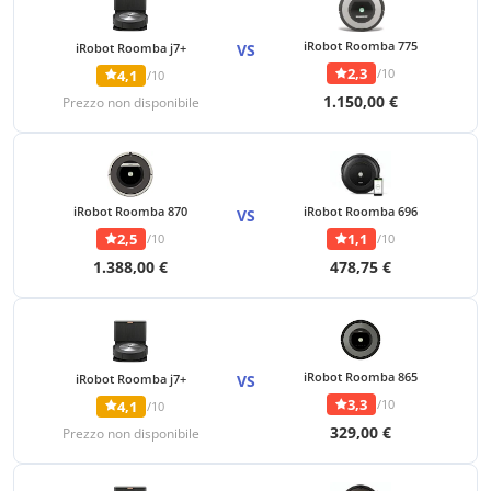
iRobot Roomba 775
iRobot Roomba j7+
VS
2,3
/10
4,1
/10
1.150,00 €
Prezzo non disponibile
iRobot Roomba 870
iRobot Roomba 696
VS
2,5
1,1
/10
/10
1.388,00 €
478,75 €
iRobot Roomba 865
iRobot Roomba j7+
VS
3,3
/10
4,1
/10
329,00 €
Prezzo non disponibile