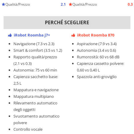
Qualità/Prezzo
2.1
Qualità/Prezzo
0.3
PERCHÉ SCEGLIERE
iRobot Roomba j7+
iRobot Roomba 870
Navigazione (7.3 vs 2.3)
Aspirazione (7.9 vs 3.4)
Smart & comfort (3.5 vs 1.2)
Autonomia (3.4 vs 0.6)
Rapporto qualità/prezzo
Rumorosità: 60 vs 68 dB
(2.1 vs 0.3)
Capienza cassetto polvere:
Autonomia: 75 vs 60 min
0,60 vs 0,40 L
Capienza sacchetto base:
Spazzola anti-groviglio
2,5 L
Mappatura e navigazione
Mappatura multipiano
Rilevamento automatico
degli oggetti
Svuotamento automatico
polvere
Controllo vocale