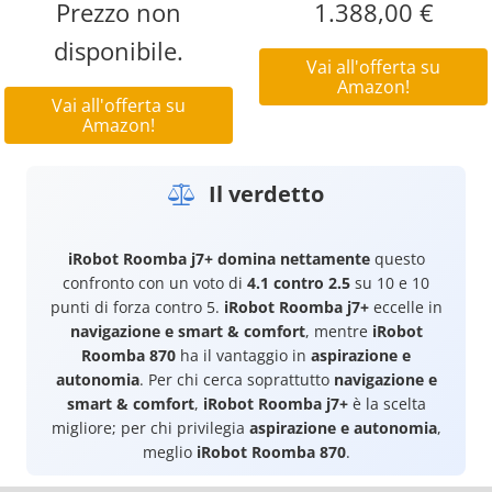
Prezzo non
1.388,00 €
disponibile.
Vai all'offerta su
Amazon!
Vai all'offerta su
Amazon!
Il verdetto
iRobot Roomba j7+
domina nettamente
questo
confronto con un voto di
4.1 contro 2.5
su 10 e 10
punti di forza contro 5.
iRobot Roomba j7+
eccelle in
navigazione e smart & comfort
, mentre
iRobot
Roomba 870
ha il vantaggio in
aspirazione e
autonomia
. Per chi cerca soprattutto
navigazione e
smart & comfort
,
iRobot Roomba j7+
è la scelta
migliore; per chi privilegia
aspirazione e autonomia
,
meglio
iRobot Roomba 870
.