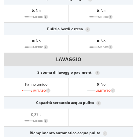
No
No
MEDIO
i
MEDIO
i
Pulizia bordi estesa
i
No
No
MEDIO
i
MEDIO
i
LAVAGGIO
Sistema di lavaggio pavimenti
i
Panno umido
No
LIMITATO
i
LIMITATO
i
Capacità serbatoio acqua pulita
i
0,27 L
-
MEDIO
i
Riempimento automatico acqua pulita
i