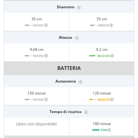
Diametro
i
35 cm
35 cm
MEDIO
i
MEDIO
i
Altezza
i
9,68 cm
9,2 cm
MEDIO
i
BUONO
i
BATTERIA
Autonomia
i
150 minuti
120 minuti
MEDIO
i
BASICO
i
Tempo di ricarica
i
(dato non disponibile)
180 minuti
TOP
i