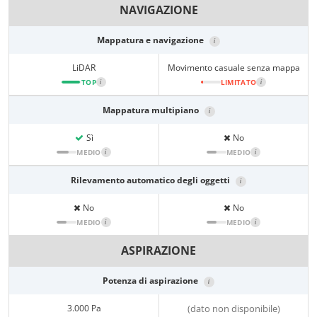
NAVIGAZIONE
Mappatura e navigazione
i
LiDAR
Movimento casuale senza mappa
TOP
i
LIMITATO
i
Mappatura multipiano
i
Sì
No
MEDIO
i
MEDIO
i
Rilevamento automatico degli oggetti
i
No
No
MEDIO
i
MEDIO
i
ASPIRAZIONE
Potenza di aspirazione
i
3.000 Pa
(dato non disponibile)