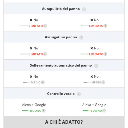
Autopulizia del panno
i
No
No
LIMITATO
i
LIMITATO
i
Asciugatura panno
i
No
No
LIMITATO
i
LIMITATO
i
Sollevamento automatico del panno
i
No
No
MEDIO
i
MEDIO
i
Controllo vocale
i
Alexa + Google
Alexa + Google
BUONO
i
BUONO
i
A CHI È ADATTO?