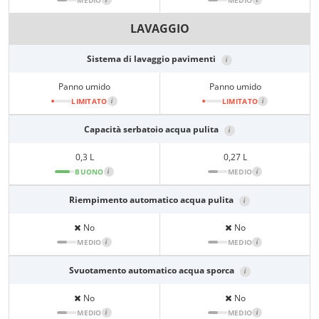
MEDIO
MEDIO
LAVAGGIO
Sistema di lavaggio pavimenti
i
Panno umido
Panno umido
LIMITATO
i
LIMITATO
i
Capacità serbatoio acqua pulita
i
0,3 L
0,27 L
BUONO
i
MEDIO
i
Riempimento automatico acqua pulita
i
No
No
MEDIO
i
MEDIO
i
Svuotamento automatico acqua sporca
i
No
No
MEDIO
i
MEDIO
i