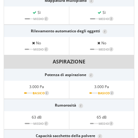
Mappatura multipiano
i
Sì
Sì
MEDIO
i
MEDIO
i
Rilevamento automatico degli oggetti
i
No
No
MEDIO
i
MEDIO
i
ASPIRAZIONE
Potenza di aspirazione
i
3.000 Pa
3.000 Pa
BASICO
i
BASICO
i
Rumorosità
i
63 dB
65 dB
MEDIO
i
MEDIO
i
Capacità sacchetto della polvere
i