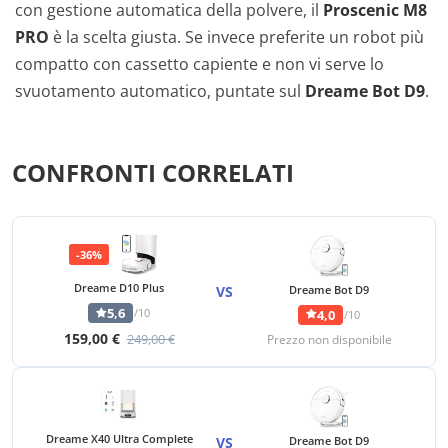
con gestione automatica della polvere, il
Proscenic M8
PRO
è la scelta giusta. Se invece preferite un robot più
compatto con cassetto capiente e non vi serve lo
svuotamento automatico, puntate sul
Dreame Bot D9
.
CONFRONTI CORRELATI
-36%
Dreame D10 Plus
VS
Dreame Bot D9
5,6
/10
4,0
/10
159,00 €
249,00 €
Prezzo non disponibile
Dreame X40 Ultra Complete
VS
Dreame Bot D9