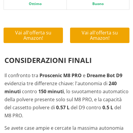
Ottimo
Buono
Vai all'offerta su
Vai all'offerta su
Amazon!
Amazon!
CONSIDERAZIONI FINALI
Il confronto tra
Proscenic M8 PRO
e
Dreame Bot D9
evidenzia tre differenze chiave: l'autonomia di
240
minuti
contro
150 minuti
, lo svuotamento automatico
della polvere presente solo sul M8 PRO, e la capacità
del cassetto polvere di
0.57 L
del D9 contro
0.5 L
del
M8 PRO.
Se avete case ampie e cercate la massima autonomia