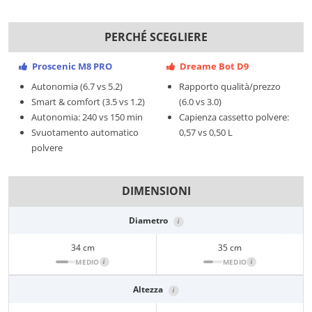
PERCHÉ SCEGLIERE
Proscenic M8 PRO
Dreame Bot D9
Autonomia (6.7 vs 5.2)
Rapporto qualità/prezzo
Smart & comfort (3.5 vs 1.2)
(6.0 vs 3.0)
Autonomia: 240 vs 150 min
Capienza cassetto polvere:
Svuotamento automatico
0,57 vs 0,50 L
polvere
DIMENSIONI
Diametro
i
34 cm
35 cm
MEDIO
i
MEDIO
i
Altezza
i