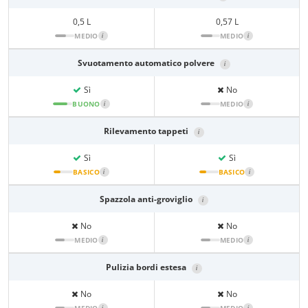
0,5 L
0,57 L
MEDIO
i
MEDIO
i
Svuotamento automatico polvere
i
Sì
No
BUONO
i
MEDIO
i
Rilevamento tappeti
i
Sì
Sì
BASICO
i
BASICO
i
Spazzola anti-groviglio
i
No
No
MEDIO
i
MEDIO
i
Pulizia bordi estesa
i
No
No
i
i