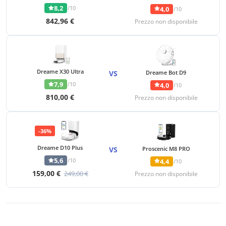
8,2
/10
4,0
/10
842,96 €
Prezzo non disponibile
Dreame X30 Ultra
VS
Dreame Bot D9
7,9
/10
4,0
/10
810,00 €
Prezzo non disponibile
-36%
Dreame D10 Plus
VS
Proscenic M8 PRO
5,6
/10
4,4
/10
159,00 €
249,00 €
Prezzo non disponibile