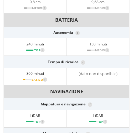
9,8 cm
9,68 cm
MEDIO
i
MEDIO
i
BATTERIA
Autonomia
i
240 minuti
150 minuti
TOP
i
MEDIO
i
Tempo di ricarica
i
300 minuti
(dato non disponibile)
BASICO
i
NAVIGAZIONE
Mappatura e navigazione
i
LiDAR
LiDAR
TOP
i
TOP
i