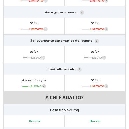
LIMITATO
i
LIMITATO
i
Asciugatura panno
i
No
No
LIMITATO
i
LIMITATO
i
Sollevamento automatico del panno
i
No
No
MEDIO
i
MEDIO
i
Controllo vocale
i
Alexa + Google
No
BUONO
i
LIMITATO
i
A CHI È ADATTO?
Casa fino a 80mq
Buono
Buono