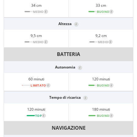
34 cm
33 cm
MEDIO
i
BUONO
i
Altezza
i
9,5 cm
9,2 cm
MEDIO
i
MEDIO
i
BATTERIA
Autonomia
i
60 minuti
120 minuti
LIMITATO
i
BUONO
i
Tempo di ricarica
i
120 minuti
180 minuti
TOP
i
BUONO
i
NAVIGAZIONE