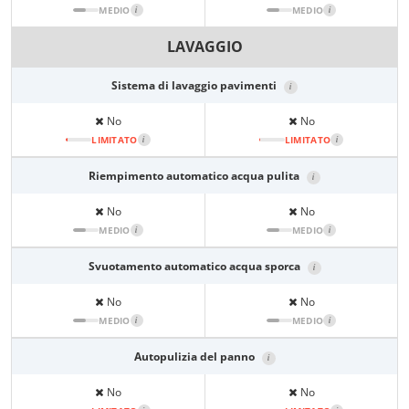
MEDIO
i
MEDIO
i
LAVAGGIO
Sistema di lavaggio pavimenti
i
No
No
LIMITATO
i
LIMITATO
i
Riempimento automatico acqua pulita
i
No
No
MEDIO
i
MEDIO
i
Svuotamento automatico acqua sporca
i
No
No
MEDIO
i
MEDIO
i
Autopulizia del panno
i
No
No