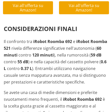
Vai all'offerta su
Vai all'offerta su
Amazon!
Amazon!
CONSIDERAZIONI FINALI
Il confronto tra
iRobot Roomba 692
e
iRobot Roomba
521
rivela differenze significative nell'autonomia (
60
minuti
contro
120 minuti
), nella rumorosità (
59 dB
contro
55 dB
) e nella capacità del cassetto polvere (
0.6
L
contro
0.37 L
). Entrambi utilizzano navigazione
casuale senza mappatura avanzata, ma si distinguono
per prestazioni e caratteristiche specifiche.
Se avete una casa di medie dimensioni e preferite
svuotamenti meno frequenti, il
iRobot Roomba 692
è
la scelta giusta grazie al cassetto maggiorato e al