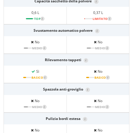
Capacità sacchetto della polvere
i
0,6 L
0,37 L
TOP
i
LIMITATO
i
Svuotamento automatico polvere
i
No
No
MEDIO
i
MEDIO
i
Rilevamento tappeti
i
Sì
No
BASICO
i
BASICO
i
Spazzola anti-groviglio
i
No
No
MEDIO
i
MEDIO
i
Pulizia bordi estesa
i
No
No