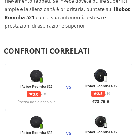
rilevamento tappeti. Se invece dovete pulire superfici
ampie e la silenziosità è prioritaria, puntate sul
iRobot
Roomba 521
con la sua autonomia estesa e
prestazioni di aspirazione superiori.
CONFRONTI CORRELATI
iRobot Roomba 695
iRobot Roomba 692
VS
2,5
/10
3,0
/10
478,75 €
Prezzo non disponibile
iRobot Roomba 696
iRobot Roomba 692
VS