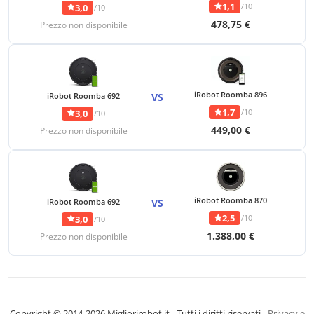
1,1
/10
3,0
/10
478,75 €
Prezzo non disponibile
iRobot Roomba 896
iRobot Roomba 692
VS
1,7
/10
3,0
/10
449,00 €
Prezzo non disponibile
iRobot Roomba 870
iRobot Roomba 692
VS
2,5
/10
3,0
/10
1.388,00 €
Prezzo non disponibile
Copyright © 2014-2026 Migliorirobot.it - Tutti i diritti riservati -
Privacy e