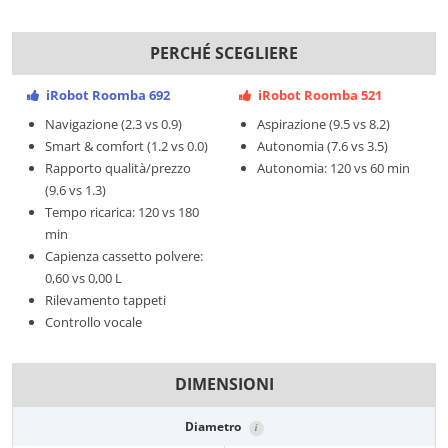
PERCHÉ SCEGLIERE
iRobot Roomba 692
iRobot Roomba 521
Navigazione (2.3 vs 0.9)
Aspirazione (9.5 vs 8.2)
Smart & comfort (1.2 vs 0.0)
Autonomia (7.6 vs 3.5)
Rapporto qualità/prezzo
Autonomia: 120 vs 60 min
(9.6 vs 1.3)
Tempo ricarica: 120 vs 180
min
Capienza cassetto polvere:
0,60 vs 0,00 L
Rilevamento tappeti
Controllo vocale
DIMENSIONI
Diametro
i