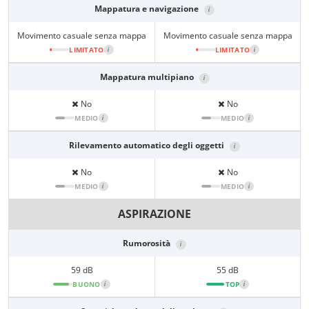
Mappatura e navigazione
i
Movimento casuale senza mappa
Movimento casuale senza mappa
LIMITATO
i
LIMITATO
i
Mappatura multipiano
i
No
No
MEDIO
i
MEDIO
i
Rilevamento automatico degli oggetti
i
No
No
MEDIO
i
MEDIO
i
ASPIRAZIONE
Rumorosità
i
59 dB
55 dB
BUONO
i
TOP
i