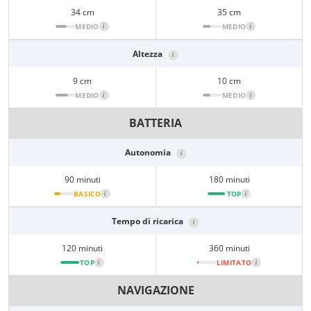
34 cm
35 cm
MEDIO
i
MEDIO
i
Altezza
i
9 cm
10 cm
MEDIO
i
MEDIO
i
BATTERIA
Autonomia
i
90 minuti
180 minuti
BASICO
i
TOP
i
Tempo di ricarica
i
120 minuti
360 minuti
TOP
i
LIMITATO
i
NAVIGAZIONE