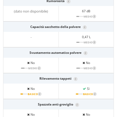
Rumorosità
i
(dato non disponibile)
67 dB
MEDIO
i
Capacità sacchetto della polvere
i
-
0,47 L
MEDIO
i
Svuotamento automatico polvere
i
No
No
MEDIO
i
MEDIO
i
Rilevamento tappeti
i
No
Sì
BASICO
i
BASICO
i
Spazzola anti-groviglio
i
No
No