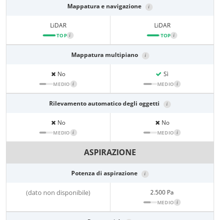
Mappatura e navigazione
i
LiDAR
LiDAR
TOP
i
TOP
i
Mappatura multipiano
i
No
Sì
MEDIO
i
MEDIO
i
Rilevamento automatico degli oggetti
i
No
No
MEDIO
i
MEDIO
i
ASPIRAZIONE
Potenza di aspirazione
i
(dato non disponibile)
2.500 Pa
MEDIO
i