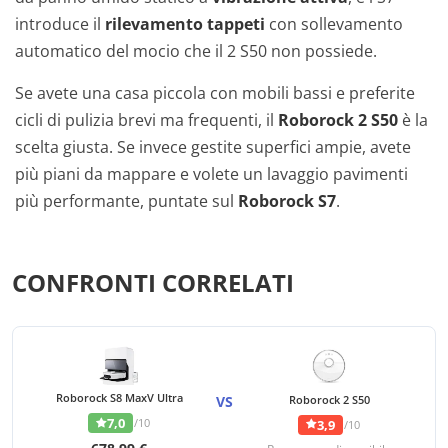
introduce il
rilevamento tappeti
con sollevamento
automatico del mocio che il 2 S50 non possiede.
Se avete una casa piccola con mobili bassi e preferite
cicli di pulizia brevi ma frequenti, il
Roborock 2 S50
è la
scelta giusta. Se invece gestite superfici ampie, avete
più piani da mappare e volete un lavaggio pavimenti
più performante, puntate sul
Roborock S7
.
CONFRONTI CORRELATI
Roborock S8 MaxV Ultra
VS
Roborock 2 S50
7,0
/10
3,9
/10