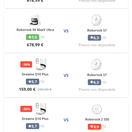
678,99 €
Prezzo non disponibile
Roborock S8 MaxV Ultra
VS
Roborock S7
7,0
/10
6,3
/10
678,99 €
Prezzo non disponibile
-36%
Dreame D10 Plus
VS
Roborock S7
5,7
/10
6,3
/10
159,00 €
249,00 €
Prezzo non disponibile
-36%
Dreame D10 Plus
VS
Roborock 2 S50
5,7
/10
3,9
/10