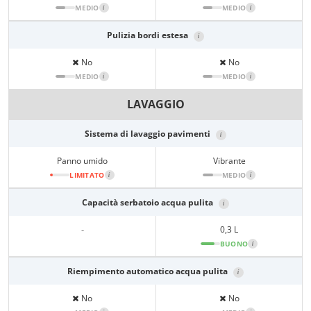
MEDIO
i
MEDIO
i
Pulizia bordi estesa
i
No
No
MEDIO
i
MEDIO
i
LAVAGGIO
Sistema di lavaggio pavimenti
i
Panno umido
Vibrante
LIMITATO
i
MEDIO
i
Capacità serbatoio acqua pulita
i
-
0,3 L
BUONO
i
Riempimento automatico acqua pulita
i
No
No