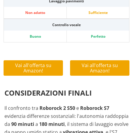
Lavaggio pavimenti
Non adatto
Sufficiente
Controllo vocale
Buono
Perfetto
Vai all'offerta su
Vai all'offerta su
Amazon!
Amazon!
CONSIDERAZIONI FINALI
Il confronto tra
Roborock 2 S50
e
Roborock S7
evidenzia differenze sostanziali: l'autonomia raddoppia
da
90 minuti
a
180 minuti
, il sistema di lavaggio evolve
da panno umido statico a
vibrazione attiva
, e l'S7