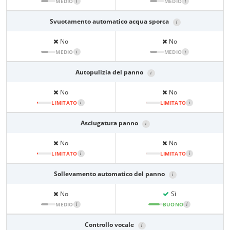
MEDIO
i
MEDIO
i
Svuotamento automatico acqua sporca
i
No
No
MEDIO
i
MEDIO
i
Autopulizia del panno
i
No
No
LIMITATO
i
LIMITATO
i
Asciugatura panno
i
No
No
LIMITATO
i
LIMITATO
i
Sollevamento automatico del panno
i
No
Sì
MEDIO
i
BUONO
i
Controllo vocale
i