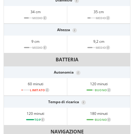
Diametro
i
34 cm
35 cm
MEDIO
i
MEDIO
i
Altezza
i
9 cm
9,2 cm
MEDIO
i
MEDIO
i
BATTERIA
Autonomia
i
60 minuti
120 minuti
LIMITATO
i
BUONO
i
Tempo di ricarica
i
120 minuti
180 minuti
TOP
i
BUONO
i
NAVIGAZIONE