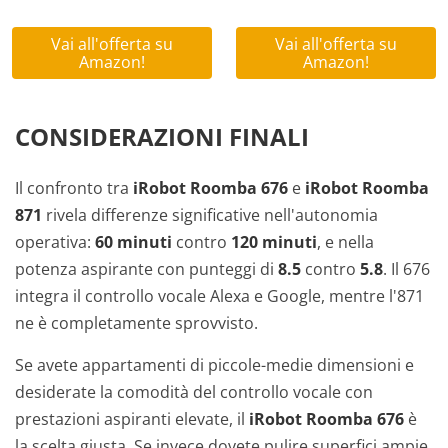
Vai all'offerta su
Vai all'offerta su
Amazon!
Amazon!
CONSIDERAZIONI FINALI
Il confronto tra
iRobot Roomba 676
e
iRobot Roomba
871
rivela differenze significative nell'autonomia
operativa:
60 minuti
contro
120 minuti
, e nella
potenza aspirante con punteggi di
8.5
contro
5.8
. Il 676
integra il controllo vocale Alexa e Google, mentre l'871
ne è completamente sprovvisto.
Se avete appartamenti di piccole-medie dimensioni e
desiderate la comodità del controllo vocale con
prestazioni aspiranti elevate, il
iRobot Roomba 676
è
la scelta giusta. Se invece dovete pulire superfici ampie