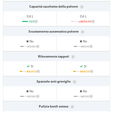
Capacità sacchetto della polvere
i
0,6 L
0,6 L
TOP
i
LIMITATO
i
Svuotamento automatico polvere
i
No
No
MEDIO
i
MEDIO
i
Rilevamento tappeti
i
Sì
Sì
BASICO
i
BASICO
i
Spazzola anti-groviglio
i
No
No
MEDIO
i
MEDIO
i
Pulizia bordi estesa
i