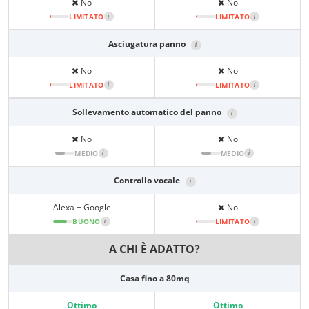
No
No
LIMITATO
i
LIMITATO
i
Asciugatura panno
i
No
No
LIMITATO
i
LIMITATO
i
Sollevamento automatico del panno
i
No
No
MEDIO
i
MEDIO
i
Controllo vocale
i
Alexa + Google
No
BUONO
i
LIMITATO
i
A CHI È ADATTO?
Casa fino a 80mq
Ottimo
Ottimo