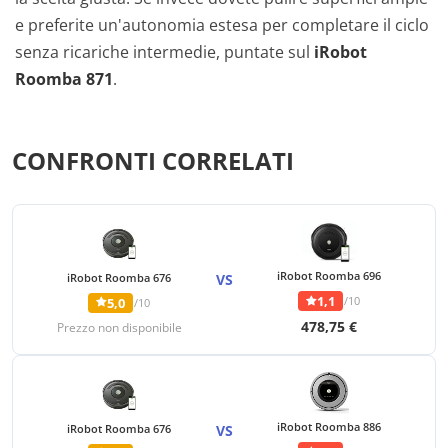
e preferite un'autonomia estesa per completare il ciclo
senza ricariche intermedie, puntate sul
iRobot
Roomba 871
.
CONFRONTI CORRELATI
iRobot Roomba 696
iRobot Roomba 676
VS
1,1
/10
5,0
/10
478,75 €
Prezzo non disponibile
iRobot Roomba 886
iRobot Roomba 676
VS