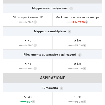
Mappatura e navigazione
i
Giroscopio + sensori IR
Movimento casuale senza mappa
MEDIO
i
LIMITATO
i
Mappatura multipiano
i
No
No
MEDIO
i
MEDIO
i
Rilevamento automatico degli oggetti
i
No
No
MEDIO
i
MEDIO
i
ASPIRAZIONE
Rumorosità
i
58 dB
61 dB
TOP
i
MEDIO
i