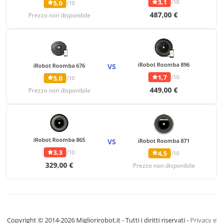
3,1
/10
5,0
/10
487,00 €
Prezzo non disponibile
iRobot Roomba 896
iRobot Roomba 676
VS
1,7
/10
5,0
/10
449,00 €
Prezzo non disponibile
iRobot Roomba 865
VS
iRobot Roomba 871
3,3
/10
4,5
/10
329,00 €
Prezzo non disponibile
Copyright © 2014-2026 Migliorirobot.it - Tutti i diritti riservati -
Privacy e