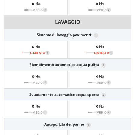
No
No
MEDIO
i
MEDIO
i
LAVAGGIO
Sistema di lavaggio pavimenti
i
No
No
LIMITATO
i
LIMITATO
i
Riempimento automatico acqua pulita
i
No
No
MEDIO
i
MEDIO
i
Svuotamento automatico acqua sporca
i
No
No
MEDIO
i
MEDIO
i
Autopulizia del panno
i