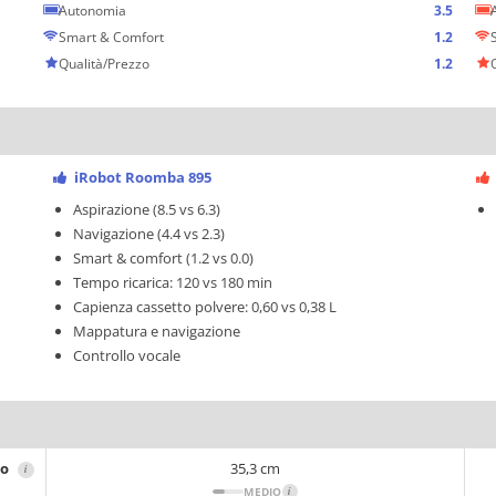
Autonomia
3.5
Smart & Comfort
1.2
Qualità/Prezzo
1.2
iRobot Roomba 895
Aspirazione (8.5 vs 6.3)
Navigazione (4.4 vs 2.3)
Smart & comfort (1.2 vs 0.0)
Tempo ricarica: 120 vs 180 min
Capienza cassetto polvere: 0,60 vs 0,38 L
Mappatura e navigazione
Controllo vocale
ro
35,3 cm
i
MEDIO
i