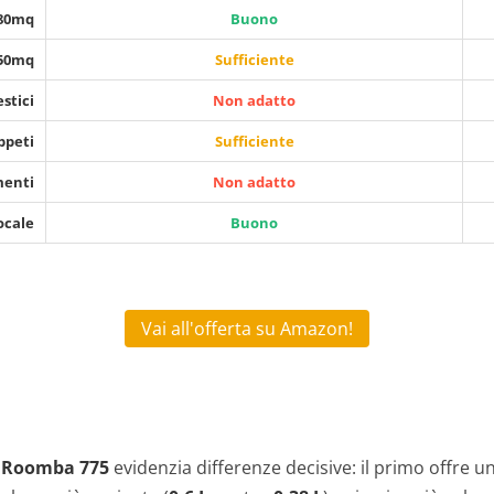
 80mq
Buono
150mq
Sufficiente
stici
Non adatto
ppeti
Sufficiente
menti
Non adatto
ocale
Buono
Vai all'offerta su Amazon!
 Roomba 775
evidenzia differenze decisive: il primo offre 