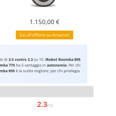
1.150,00 €
Vai all'offerta su Amazon!
to di
3.5 contro 2.3
su 10.
iRobot Roomba 895
omba 775
ha il vantaggio in
autonomia
. Per chi
omba 895
è la scelta migliore; per chi privilegia
2.3
/10