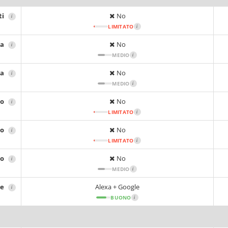
ti
No
i
LIMITATO
i
ta
No
i
MEDIO
i
ca
No
i
MEDIO
i
no
No
i
LIMITATO
i
no
No
i
LIMITATO
i
no
No
i
MEDIO
i
le
Alexa + Google
i
BUONO
i