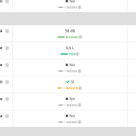
ti
No
i
MEDIO
i
tà
58 dB
i
BUONO
i
re
0,6 L
i
TOP
i
re
No
i
MEDIO
i
ti
Sì
i
BASICO
i
io
No
i
MEDIO
i
sa
No
i
MEDIO
i