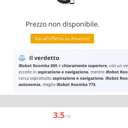
Prezzo non disponibile.
Vai all'offerta su Amazon!
Il verdetto
iRobot Roomba 895
è
chiaramente superiore
, con un vo
eccelle in
aspirazione e navigazione
, mentre
iRobot Ro
cerca soprattutto
aspirazione e navigazione
,
iRobot Ro
autonomia
, meglio
iRobot Roomba 775
.
3.5
/10