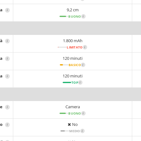
za
9,2 cm
i
BUONO
i
tà
1.800 mAh
i
LIMITATO
i
ia
120 minuti
i
BASICO
i
ca
120 minuti
i
TOP
i
ne
Camera
i
BUONO
i
no
No
i
MEDIO
i