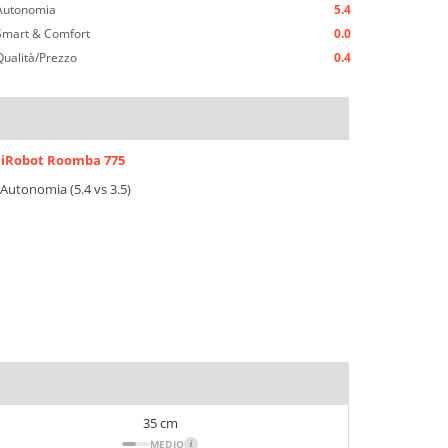
Autonomia
5.4
Smart & Comfort
0.0
Qualità/Prezzo
0.4
iRobot Roomba 775
Autonomia (5.4 vs 3.5)
35 cm
MEDIO
i