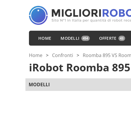
HOME
MODELLI
OFFERTE
454
43
Home
>
Confronti
>
Roomba 895 VS Room
iRobot Roomba 89
MODELLI