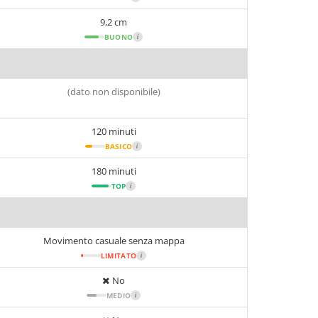
9,2 cm
BUONO
i
(dato non disponibile)
120 minuti
BASICO
i
180 minuti
TOP
i
Movimento casuale senza mappa
LIMITATO
i
No
MEDIO
i