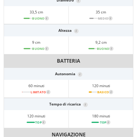
Diametro
i
33,5 cm
35 cm
BUONO
i
MEDIO
i
Altezza
i
9 cm
9,2 cm
BUONO
i
BUONO
i
BATTERIA
Autonomia
i
60 minuti
120 minuti
LIMITATO
i
BASICO
i
Tempo di ricarica
i
120 minuti
180 minuti
TOP
i
TOP
i
NAVIGAZIONE