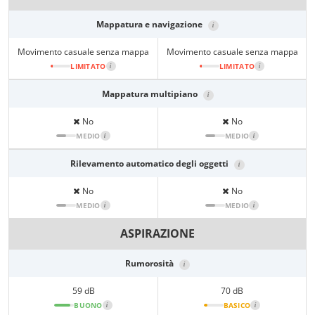
Mappatura e navigazione
i
Movimento casuale senza mappa
Movimento casuale senza mappa
LIMITATO
i
LIMITATO
i
Mappatura multipiano
i
No
No
MEDIO
i
MEDIO
i
Rilevamento automatico degli oggetti
i
No
No
MEDIO
i
MEDIO
i
ASPIRAZIONE
Rumorosità
i
59 dB
70 dB
BUONO
i
BASICO
i