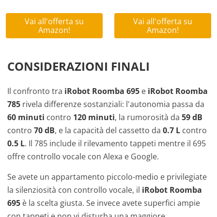
Vai all'offerta su
Vai all'offerta su
Amazon!
Amazon!
CONSIDERAZIONI FINALI
Il confronto tra
iRobot Roomba 695
e
iRobot Roomba
785
rivela differenze sostanziali: l'autonomia passa da
60 minuti
contro
120 minuti
, la rumorosità da
59 dB
contro
70 dB
, e la capacità del cassetto da
0.7 L
contro
0.5 L
. Il 785 include il rilevamento tappeti mentre il 695
offre controllo vocale con Alexa e Google.
Se avete un appartamento piccolo-medio e privilegiate
la silenziosità con controllo vocale, il
iRobot Roomba
695
è la scelta giusta. Se invece avete superfici ampie
con tappeti e non vi disturba una maggiore