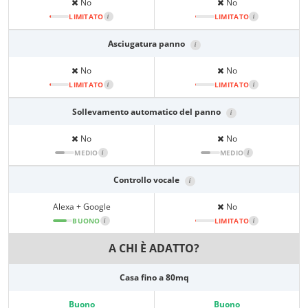
No
No
LIMITATO
i
LIMITATO
i
Asciugatura panno
i
No
No
LIMITATO
i
LIMITATO
i
Sollevamento automatico del panno
i
No
No
MEDIO
i
MEDIO
i
Controllo vocale
i
Alexa + Google
No
BUONO
i
LIMITATO
i
A CHI È ADATTO?
Casa fino a 80mq
Buono
Buono