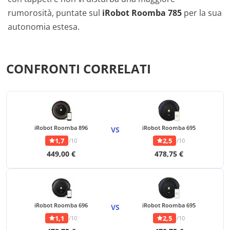
rumorosità, puntate sul
iRobot Roomba 785
per la sua
autonomia estesa.
CONFRONTI CORRELATI
iRobot Roomba 896
iRobot Roomba 695
VS
1,7
2,5
/10
/10
449,00 €
478,75 €
iRobot Roomba 696
iRobot Roomba 695
VS
1,1
2,5
/10
/10