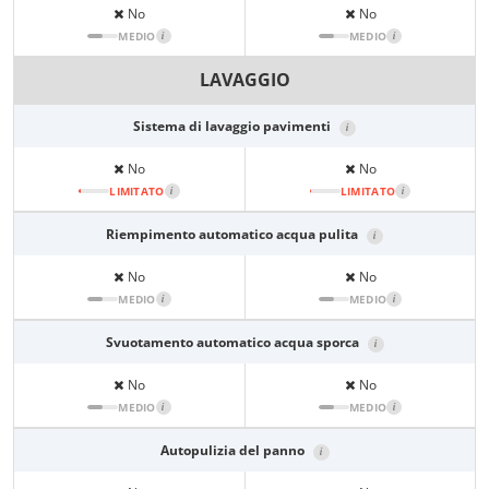
No
No
MEDIO
i
MEDIO
i
LAVAGGIO
Sistema di lavaggio pavimenti
i
No
No
LIMITATO
i
LIMITATO
i
Riempimento automatico acqua pulita
i
No
No
MEDIO
i
MEDIO
i
Svuotamento automatico acqua sporca
i
No
No
MEDIO
i
MEDIO
i
Autopulizia del panno
i