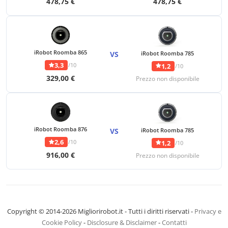
478,75 €
478,75 €
iRobot Roomba 865
VS
iRobot Roomba 785
3,3
/10
1,2
/10
329,00 €
Prezzo non disponibile
iRobot Roomba 876
VS
iRobot Roomba 785
2,6
/10
1,2
/10
916,00 €
Prezzo non disponibile
Copyright © 2014-2026 Migliorirobot.it - Tutti i diritti riservati -
Privacy e
Cookie Policy
-
Disclosure & Disclaimer
-
Contatti