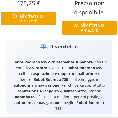
478,75 €
Prezzo non
disponibile.
Vai all'offerta su
Amazon!
Vai all'offerta su
Amazon!
Il verdetto
iRobot Roomba 695
è
chiaramente superiore
, con un
voto di
2.5 contro 1.2
su 10.
iRobot Roomba 695
eccelle in
aspirazione e rapporto qualità/prezzo
,
mentre
iRobot Roomba 785
ha il vantaggio in
autonomia e navigazione
. Per chi cerca soprattutto
aspirazione e rapporto qualità/prezzo
,
iRobot
Roomba 695
è la scelta migliore; per chi privilegia
autonomia e navigazione
, meglio
iRobot Roomba
785
.