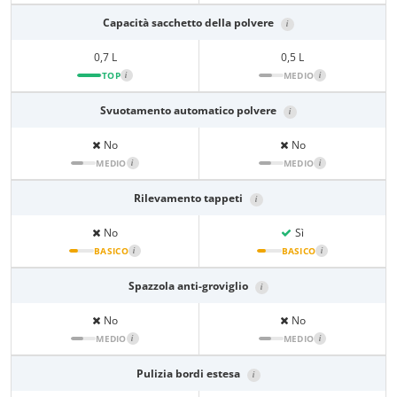
Capacità sacchetto della polvere
i
0,7 L
0,5 L
TOP
i
MEDIO
i
Svuotamento automatico polvere
i
No
No
MEDIO
i
MEDIO
i
Rilevamento tappeti
i
No
Sì
BASICO
i
BASICO
i
Spazzola anti-groviglio
i
No
No
MEDIO
i
MEDIO
i
Pulizia bordi estesa
i