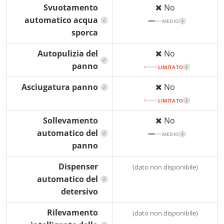
Svuotamento
No
automatico acqua
i
MEDIO
i
sporca
Autopulizia del
No
i
panno
LIMITATO
i
Asciugatura panno
No
i
LIMITATO
i
Sollevamento
No
automatico del
i
MEDIO
i
panno
Dispenser
(dato non disponibile)
automatico del
i
detersivo
Rilevamento
(dato non disponibile)