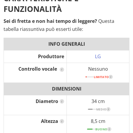
FUNZIONALITÀ
Sei di fretta e non hai tempo di leggere?
Questa
tabella riassuntiva può esserti utile:
INFO GENERALI
Produttore
LG
Controllo vocale
Nessuno
i
LIMITATO
i
DIMENSIONI
Diametro
34 cm
i
MEDIO
i
Altezza
8,5 cm
i
BUONO
i