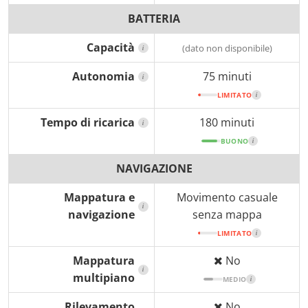
BATTERIA
Capacità
(dato non disponibile)
i
Autonomia
75 minuti
i
LIMITATO
i
Tempo di ricarica
180 minuti
i
BUONO
i
NAVIGAZIONE
Mappatura e
Movimento casuale
i
navigazione
senza mappa
LIMITATO
i
Mappatura
No
i
multipiano
MEDIO
i
Rilevamento
No