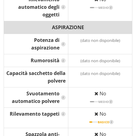
automatico degli
i
MEDIO
i
oggetti
ASPIRAZIONE
Potenza di
(dato non disponibile)
i
aspirazione
Rumorosità
(dato non disponibile)
i
Capacità sacchetto della
(dato non disponibile)
polvere
Svuotamento
No
i
automatico polvere
MEDIO
i
Rilevamento tappeti
No
i
BASICO
i
Spazzola anti-
No