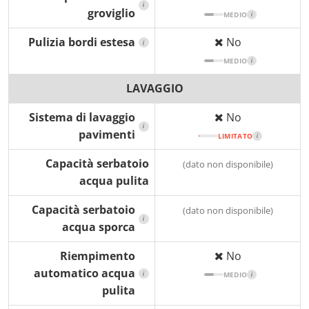
i
groviglio
MEDIO
i
Pulizia bordi estesa
No
i
MEDIO
i
LAVAGGIO
Sistema di lavaggio
No
i
pavimenti
LIMITATO
i
Capacità serbatoio
(dato non disponibile)
acqua pulita
Capacità serbatoio
(dato non disponibile)
i
acqua sporca
Riempimento
No
automatico acqua
i
MEDIO
i
pulita