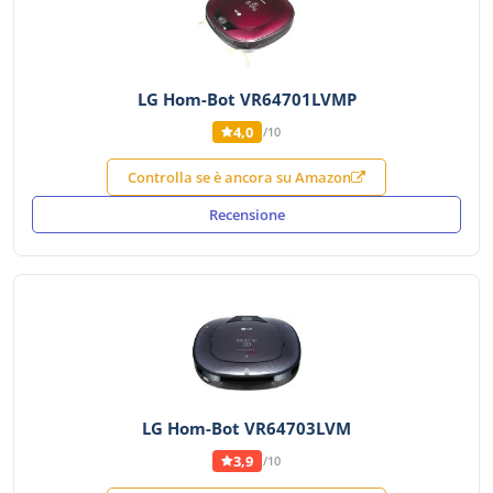
LG Hom-Bot VR64701LVMP
4,0
/10
Controlla se è ancora su Amazon
Recensione
LG Hom-Bot VR64703LVM
3,9
/10