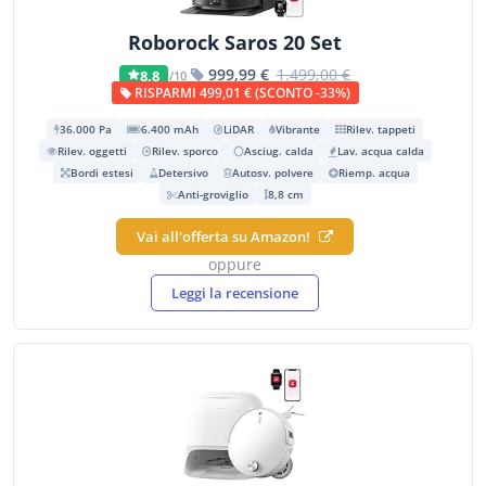
Roborock Saros 20 Set
999,99 €
1.499,00 €
8,8
/10
RISPARMI 499,01 € (SCONTO -33%)
36.000 Pa
6.400 mAh
LiDAR
Vibrante
Rilev. tappeti
Rilev. oggetti
Rilev. sporco
Asciug. calda
Lav. acqua calda
Bordi estesi
Detersivo
Autosv. polvere
Riemp. acqua
Anti-groviglio
8,8 cm
Vai all'offerta su Amazon!
oppure
Leggi la recensione