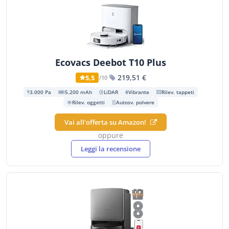
Ecovacs Deebot T10 Plus
219,51 €
5,5
/10
3.000 Pa
5.200 mAh
LiDAR
Vibrante
Rilev. tappeti
Rilev. oggetti
Autosv. polvere
Vai all'offerta su Amazon!
oppure
Leggi la recensione