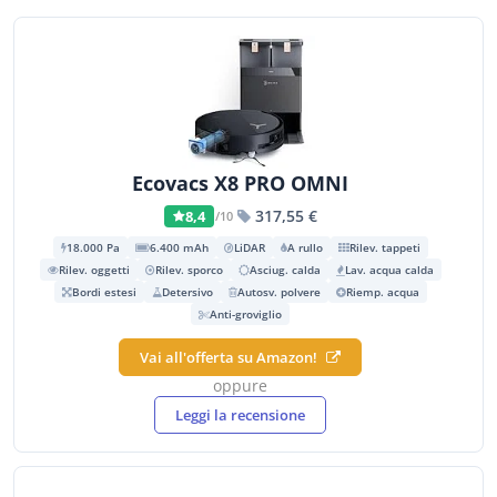
Ecovacs X8 PRO OMNI
317,55 €
8,4
/10
18.000 Pa
6.400 mAh
LiDAR
A rullo
Rilev. tappeti
Rilev. oggetti
Rilev. sporco
Asciug. calda
Lav. acqua calda
Bordi estesi
Detersivo
Autosv. polvere
Riemp. acqua
Anti-groviglio
Vai all'offerta su Amazon!
oppure
Leggi la recensione