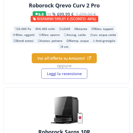
Roborock Qrevo Curv 2 Pro
699,99 €
1.299,00 €
8,8
/10
RISPARMI 599,01 € (SCONTO -46%)
25.000 Pa
6.400 mAh
LiDAR
Rotante
Rilev. tappeti
Rilev. oggetti
Rilev. sporco
Asciug. calda
Lav. acqua calda
Bordi estesi
Autosv. polvere
Riemp. acqua
Anti-groviglio
4 cm
Vai all'offerta su Amazon!
oppure
Leggi la recensione
Roborock Saros 10R