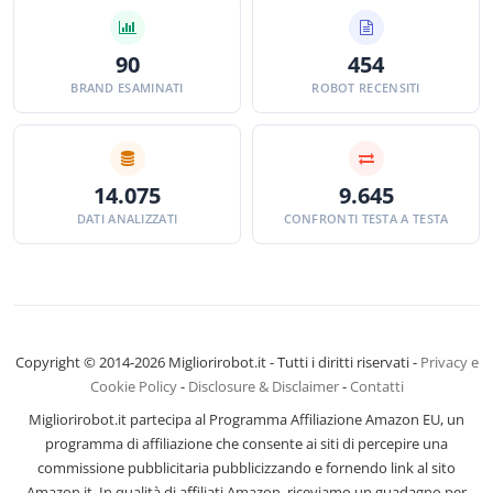
90
454
BRAND ESAMINATI
ROBOT RECENSITI
14.075
9.645
DATI ANALIZZATI
CONFRONTI TESTA A TESTA
Copyright © 2014-2026 Migliorirobot.it - Tutti i diritti riservati -
Privacy e
Cookie Policy
-
Disclosure & Disclaimer
-
Contatti
Migliorirobot.it partecipa al Programma Affiliazione Amazon EU, un
programma di affiliazione che consente ai siti di percepire una
commissione pubblicitaria pubblicizzando e fornendo link al sito
Amazon.it. In qualità di affiliati Amazon, riceviamo un guadagno per