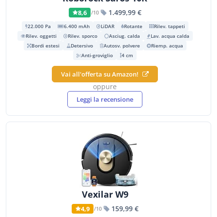
1.499,99 €
8,6
/10
22.000 Pa
6.400 mAh
LiDAR
Rotante
Rilev. tappeti
Rilev. oggetti
Rilev. sporco
Asciug. calda
Lav. acqua calda
Bordi estesi
Detersivo
Autosv. polvere
Riemp. acqua
Anti-groviglio
4 cm
Vai all'offerta su Amazon!
oppure
Leggi la recensione
Vexilar W9
159,99 €
4,9
/10