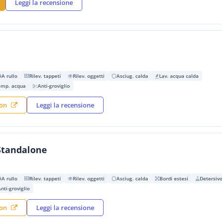
Leggi la recensione
A rullo
Rilev. tappeti
Rilev. oggetti
Asciug. calda
Lav. acqua calda
emp. acqua
Anti-groviglio
zon
Leggi la recensione
 Standalone
A rullo
Rilev. tappeti
Rilev. oggetti
Asciug. calda
Bordi estesi
Detersiv
nti-groviglio
zon
Leggi la recensione