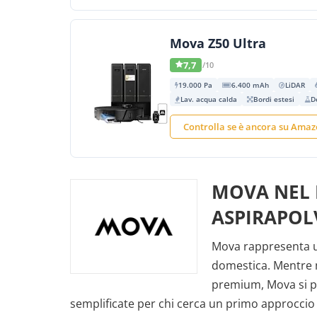
Mova Z50 Ultra
7,7
/10
19.000 Pa
6.400 mAh
LiDAR
Lav. acqua calda
Bordi estesi
D
Controlla se è ancora su Ama
MOVA NEL
ASPIRAPOL
Mova rappresenta un
domestica. Mentre 
premium, Mova si po
semplificate per chi cerca un primo approccio 