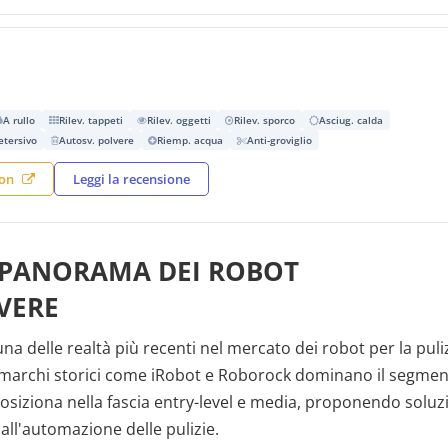
A rullo
Rilev. tappeti
Rilev. oggetti
Rilev. sporco
Asciug. calda
etersivo
Autosv. polvere
Riemp. acqua
Anti-groviglio
zon
Leggi la recensione
 PANORAMA DEI ROBOT
VERE
a delle realtà più recenti nel mercato dei robot per la puli
marchi storici come iRobot e Roborock dominano il segme
siziona nella fascia entry-level e media, proponendo soluz
all'automazione delle pulizie.