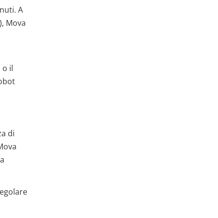
nuti. A
), Mova
o il
robot
za di
 Mova
la
regolare