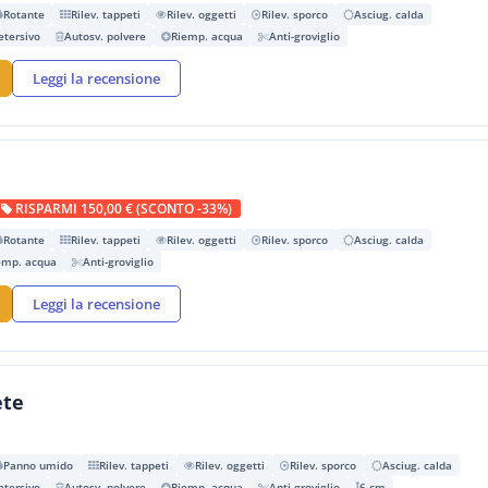
Rotante
Rilev. tappeti
Rilev. oggetti
Rilev. sporco
Asciug. calda
etersivo
Autosv. polvere
Riemp. acqua
Anti-groviglio
Leggi la recensione
RISPARMI 150,00 € (SCONTO -33%)
Rotante
Rilev. tappeti
Rilev. oggetti
Rilev. sporco
Asciug. calda
emp. acqua
Anti-groviglio
Leggi la recensione
ete
Panno umido
Rilev. tappeti
Rilev. oggetti
Rilev. sporco
Asciug. calda
etersivo
Autosv. polvere
Riemp. acqua
Anti-groviglio
6 cm