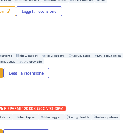
zon
Leggi la recensione
Rotante
Rilev. tappeti
Rilev. oggetti
Asciug. calda
Lav. acqua calda
emp. acqua
Anti-groviglio
Leggi la recensione
RISPARMI 120,00 € (SCONTO -30%)
Rotante
Rilev. tappeti
Rilev. oggetti
Asciug. fredda
Autosv. polvere