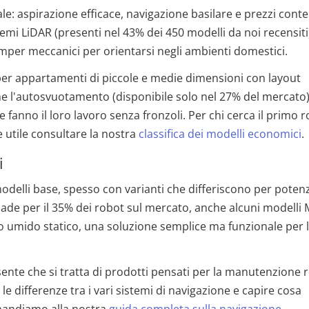
ale: aspirazione efficace, navigazione basilare e prezzi conte
mi LiDAR (presenti nel 43% dei 450 modelli da noi recensiti
umper meccanici per orientarsi negli ambienti domestici.
per appartamenti di piccole e medie dimensioni con layout
e l'autosvuotamento (disponibile solo nel 27% del mercato) 
fanno il loro lavoro senza fronzoli. Per chi cerca il primo 
 utile consultare la nostra
classifica dei modelli economici
.
i
modelli base, spesso con varianti che differiscono per poten
ade per il 35% dei robot sul mercato, anche alcuni modelli
 umido statico, una soluzione semplice ma funzionale per 
ente che si tratta di prodotti pensati per la manutenzione 
le differenze tra i vari sistemi di navigazione e capire cosa
imandiamo alla nostra
guida completa sulla navigazione
.