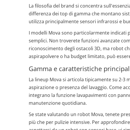
La filosofia del brand si concentra sull'essenzi
differenza dei top di gamma che montano siste
utilizza principalmente sensori infrarossi e b
I modelli Mova sono particolarmente indicati 
semplici. Non troverete funzioni avanzate com
riconoscimento degli ostacoli 3D, ma robot che 
aspirapolvere o ha budget limitato, può essere
Gamma e caratteristiche principal
La lineup Mova si articola tipicamente su 2-3 
aspirazione o presenza del lavaggio. Come acc
integrano la funzione lavapavimenti con panno
manutenzione quotidiana.
Se state valutando un robot Mova, tenete pres
più che per pulizie intensive. Per approfondire 
aspettarsi da un robot con sensori base, vi r