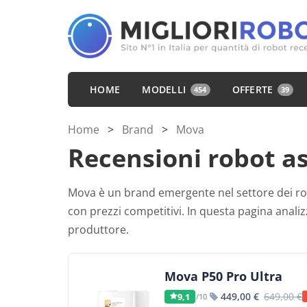
HOME
MODELLI
OFFERTE
454
39
Home
>
Brand
>
Mova
Recensioni robot a
Mova è un brand emergente nel settore dei ro
con prezzi competitivi. In questa pagina analiz
produttore.
Mova P50 Pro Ultra
449,00 €
649,00 €
9,1
/10