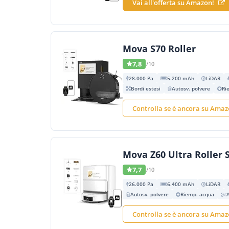
Vai all'offerta su Amazon!
Mova S70 Roller
7,8
/10
28.000 Pa
5.200 mAh
LiDAR
Bordi estesi
Autosv. polvere
Ri
Controlla se è ancora su Ama
Mova Z60 Ultra Roller
7,7
/10
26.000 Pa
6.400 mAh
LiDAR
Autosv. polvere
Riemp. acqua
A
Controlla se è ancora su Ama