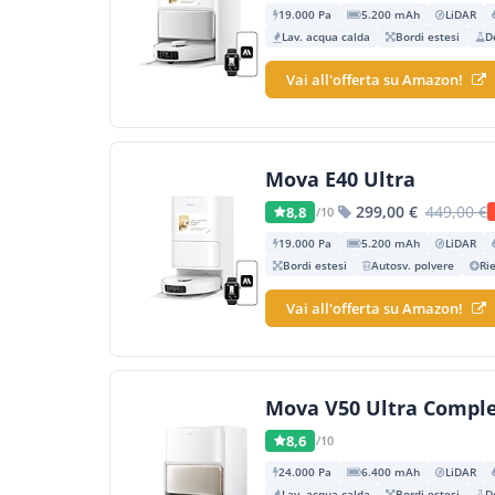
19.000 Pa
5.200 mAh
LiDAR
Lav. acqua calda
Bordi estesi
D
Vai all'offerta su Amazon!
Mova E40 Ultra
299,00 €
449,00 €
8,8
/10
19.000 Pa
5.200 mAh
LiDAR
Bordi estesi
Autosv. polvere
Ri
Vai all'offerta su Amazon!
Mova V50 Ultra Compl
8,6
/10
24.000 Pa
6.400 mAh
LiDAR
Lav. acqua calda
Bordi estesi
D