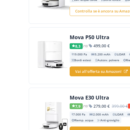
Controlla se è ancora su Ama
Mova P50 Ultra
499,00 €
8,3
/10
19.000 Pa
5.200 mAh
LiDAR
Bordi estesi
Autosv. polvere
Ri
Vai all'offerta su Amazon!
Mova E30 Ultra
279,00 €
399,00 €
7,9
/10
7.000 Pa
2.000 mAh
LiDAR
Riemp. acqua
Anti-groviglio