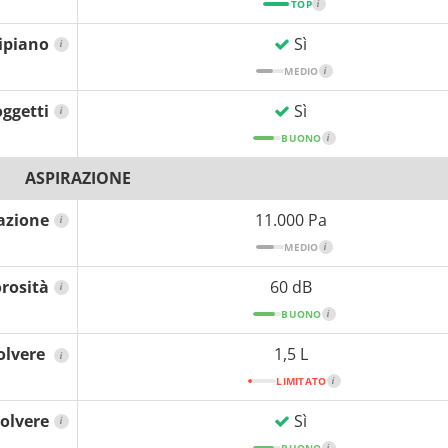
TOP
i
ipiano
Sì
i
MEDIO
i
ggetti
Sì
i
BUONO
i
ASPIRAZIONE
azione
11.000 Pa
i
MEDIO
i
rosità
60 dB
i
BUONO
i
olvere
1,5 L
i
LIMITATO
i
olvere
Sì
i
BUONO
i