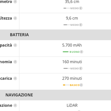
ametro
35,6 cm
i
MEDIO
i
ltezza
9,6 cm
i
MEDIO
i
BATTERIA
pacità
5.700 mAh
i
BUONO
i
nomia
160 minuti
i
MEDIO
i
icarica
270 minuti
i
BASICO
i
NAVIGAZIONE
azione
LiDAR
i