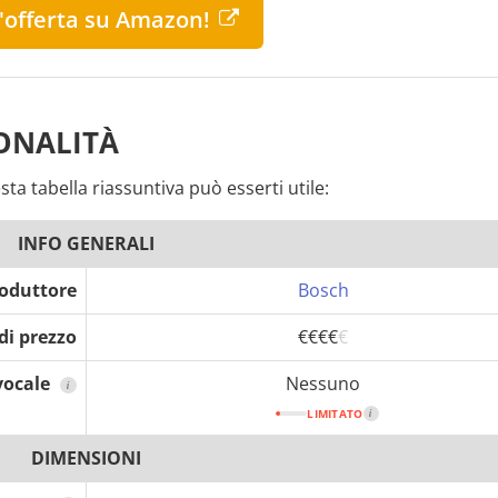
l'offerta su Amazon!
IONALITÀ
ta tabella riassuntiva può esserti utile:
INFO GENERALI
oduttore
Bosch
di prezzo
€€€€
€
vocale
Nessuno
i
LIMITATO
i
DIMENSIONI