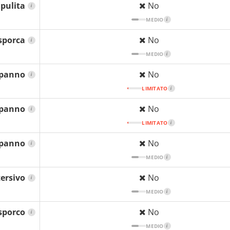
pulita
No
i
MEDIO
i
sporca
No
i
MEDIO
i
 panno
No
i
LIMITATO
i
 panno
No
i
LIMITATO
i
 panno
No
i
MEDIO
i
ersivo
No
i
MEDIO
i
 sporco
No
i
MEDIO
i