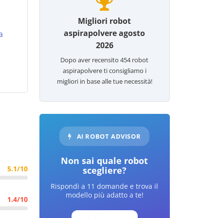
Migliori robot
aspirapolvere agosto
a
2026
Dopo aver recensito
454
robot
aspirapolvere ti consigliamo i
migliori in base alle tue necessità!
AI ROBOT ADVISOR
Non sai quale robot
5.1/10
scegliere?
Rispondi a 11 domande e trova il
modello più adatto a te!
1.4/10