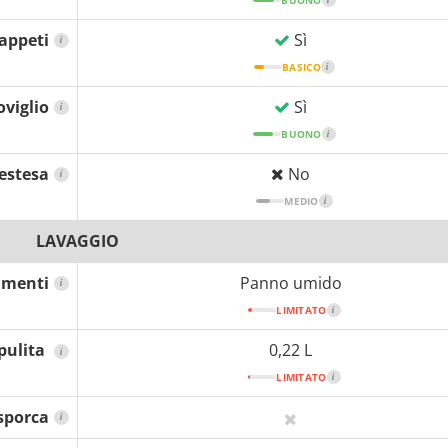
appeti
Sì
i
BASICO
i
oviglio
Sì
i
BUONO
i
 estesa
No
i
MEDIO
i
LAVAGGIO
imenti
Panno umido
i
LIMITATO
i
pulita
0,22 L
i
LIMITATO
i
sporca
i