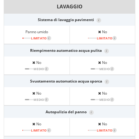
LAVAGGIO
Sistema di lavaggio pavimenti
i
Panno umido
No
LIMITATO
i
LIMITATO
i
Riempimento automatico acqua pulita
i
No
No
MEDIO
i
MEDIO
i
Svuotamento automatico acqua sporca
i
No
No
MEDIO
i
MEDIO
i
Autopulizia del panno
i
No
No
LIMITATO
i
LIMITATO
i