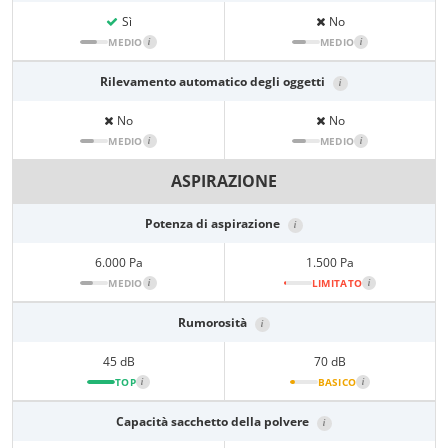
Sì
No
MEDIO
i
MEDIO
i
Rilevamento automatico degli oggetti
i
No
No
MEDIO
i
MEDIO
i
ASPIRAZIONE
Potenza di aspirazione
i
6.000 Pa
1.500 Pa
MEDIO
i
LIMITATO
i
Rumorosità
i
45 dB
70 dB
TOP
i
BASICO
i
Capacità sacchetto della polvere
i