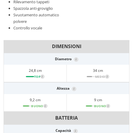
Rilevamento tappeti
Spazzola anti-groviglio
Svuotamento automatico
polvere
Controllo vocale
DIMENSIONI
Diametro
i
24,8 cm
34 cm
TOP
i
MEDIO
i
Altezza
i
9,2 cm
9 cm
BUONO
i
BUONO
i
BATTERIA
Capacità
i