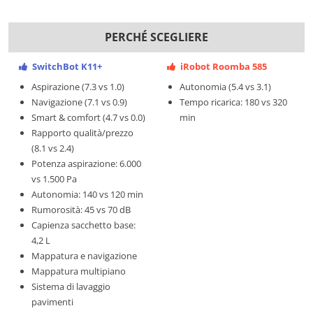
PERCHÉ SCEGLIERE
SwitchBot K11+
iRobot Roomba 585
Aspirazione (7.3 vs 1.0)
Autonomia (5.4 vs 3.1)
Navigazione (7.1 vs 0.9)
Tempo ricarica: 180 vs 320
Smart & comfort (4.7 vs 0.0)
min
Rapporto qualità/prezzo
(8.1 vs 2.4)
Potenza aspirazione: 6.000
vs 1.500 Pa
Autonomia: 140 vs 120 min
Rumorosità: 45 vs 70 dB
Capienza sacchetto base:
4,2 L
Mappatura e navigazione
Mappatura multipiano
Sistema di lavaggio
pavimenti