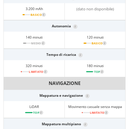
3.200 mAh
(dato non disponibile)
BASICO
i
Autonomia
i
140 minuti
120 minuti
MEDIO
i
BASICO
i
Tempo di ricarica
i
320 minuti
180 minuti
LIMITATO
i
TOP
i
NAVIGAZIONE
Mappatura e navigazione
i
LiDAR
Movimento casuale senza mappa
TOP
i
LIMITATO
i
Mappatura multipiano
i