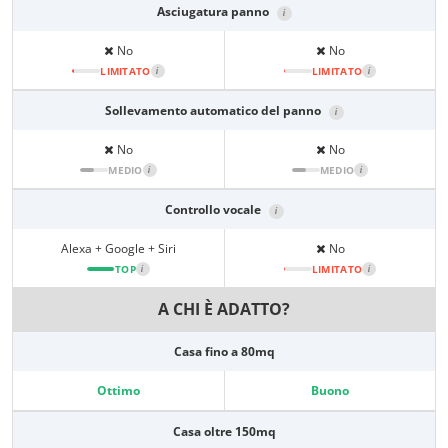
Asciugatura panno
i
No
No
LIMITATO
i
LIMITATO
i
Sollevamento automatico del panno
i
No
No
MEDIO
i
MEDIO
i
Controllo vocale
i
Alexa + Google + Siri
No
TOP
i
LIMITATO
i
A CHI È ADATTO?
Casa fino a 80mq
Ottimo
Buono
Casa oltre 150mq