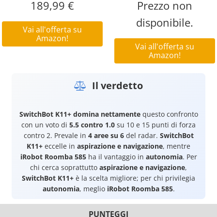
189,99 €
Prezzo non
disponibile.
Vai all'offerta su
Amazon!
Vai all'offerta su
Amazon!
Il verdetto
SwitchBot K11+
domina nettamente
questo confronto
con un voto di
5.5 contro 1.0
su 10 e 15 punti di forza
contro 2. Prevale in
4 aree su 6
del radar.
SwitchBot
K11+
eccelle in
aspirazione e navigazione
, mentre
iRobot Roomba 585
ha il vantaggio in
autonomia
. Per
chi cerca soprattutto
aspirazione e navigazione
,
SwitchBot K11+
è la scelta migliore; per chi privilegia
autonomia
, meglio
iRobot Roomba 585
.
PUNTEGGI