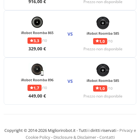
916,00 €
Prezzo non disponibile
iRobot Roomba 865
VS
iRobot Roomba 585
3,3
/10
1,0
/10
329,00 €
Prezzo non disponibile
iRobot Roomba 896
VS
iRobot Roomba 585
1,7
/10
1,0
/10
449,00 €
Prezzo non disponibile
Copyright © 2014-2026 Migliorirobot.it - Tutti i diritti riservati -
Privacy e
Cookie Policy
-
Disclosure & Disclaimer
-
Contatti