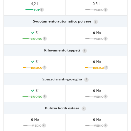
4,2 L
0,5 L
TOP
i
MEDIO
i
Svuotamento automatico polvere
i
Sì
No
BUONO
i
MEDIO
i
Rilevamento tappeti
i
Sì
No
BASICO
i
BASICO
i
Spazzola anti-groviglio
i
Sì
No
BUONO
i
MEDIO
i
Pulizia bordi estesa
i
No
No
MEDIO
i
MEDIO
i