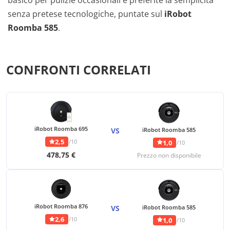
basico per pulizie occasionali e preferite la semplicità
senza pretese tecnologiche, puntate sul
iRobot
Roomba 585
.
CONFRONTI CORRELATI
iRobot Roomba 695
VS
iRobot Roomba 585
2,5
/10
1,0
/10
478,75 €
Prezzo non disponibile
iRobot Roomba 876
VS
iRobot Roomba 585
2,6
/10
1,0
/10