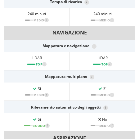
Tempo di ricarica
i
240 minuti
240 minuti
MEDIO
i
MEDIO
i
NAVIGAZIONE
Mappatura e navigazione
i
LiDAR
LiDAR
TOP
i
TOP
i
Mappatura multipiano
i
Sì
Sì
MEDIO
i
MEDIO
i
Rilevamento automatico degli oggetti
i
Sì
No
BUONO
i
MEDIO
i
ASPIRAZIONE