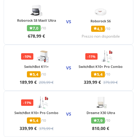
Roborock S8 MaxV Ultra
VS
Roborock S6
7,0
/10
4,3
/10
678,99 €
Prezzo non disponibile
-10%
-11%
SwitchBot K11+
SwitchBot K10+ Pro Combo
VS
5,4
5,4
/10
/10
189,99 €
339,99 €
209,99 €
379,99 €
-11%
SwitchBot K10+ Pro Combo
Dreame X30 Ultra
VS
5,4
7,9
/10
/10
339,99 €
810,00 €
379,99 €