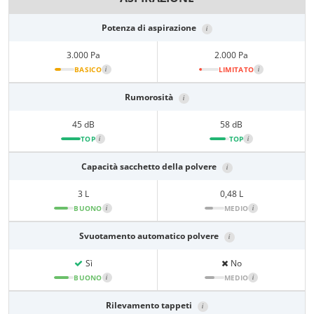
Potenza di aspirazione
i
3.000 Pa
2.000 Pa
BASICO
i
LIMITATO
i
Rumorosità
i
45 dB
58 dB
TOP
i
TOP
i
Capacità sacchetto della polvere
i
3 L
0,48 L
BUONO
i
MEDIO
i
Svuotamento automatico polvere
i
Sì
No
BUONO
i
MEDIO
i
Rilevamento tappeti
i