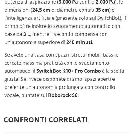
potenza di aspirazione (
3.000 Pa
contro
2.000 Pa
), le
dimensioni (
24,5 cm
di diametro contro
35 cm
) e
l'intelligenza artificiale (presente solo sul SwitchBot). Il
primo offre inoltre lo svuotamento automatico con
base da
3 L
, mentre il secondo compensa con
un'autonomia superiore di
240 minuti
.
Se avete una casa con spazi ristretti, mobili bassi e
cercate massima praticità con lo svuotamento
automatico, il
SwitchBot K10+ Pro Combo
è la scelta
giusta. Se invece disponete di ampi spazi aperti e
preferite un'autonomia prolungata con controllo
vocale, puntate sul
Roborock S6
.
CONFRONTI CORRELATI