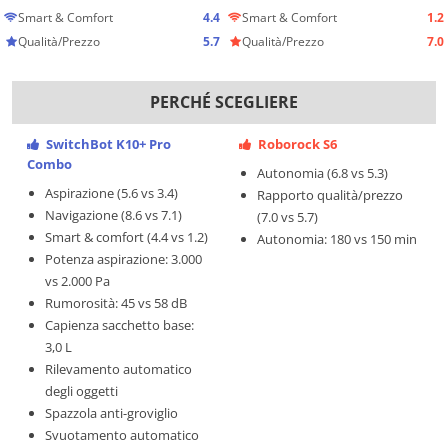
Smart & Comfort
4.4
Smart & Comfort
1.2
Qualità/Prezzo
5.7
Qualità/Prezzo
7.0
PERCHÉ SCEGLIERE
SwitchBot K10+ Pro
Roborock S6
Combo
Autonomia (6.8 vs 5.3)
Aspirazione (5.6 vs 3.4)
Rapporto qualità/prezzo
Navigazione (8.6 vs 7.1)
(7.0 vs 5.7)
Smart & comfort (4.4 vs 1.2)
Autonomia: 180 vs 150 min
Potenza aspirazione: 3.000
vs 2.000 Pa
Rumorosità: 45 vs 58 dB
Capienza sacchetto base:
3,0 L
Rilevamento automatico
degli oggetti
Spazzola anti-groviglio
Svuotamento automatico