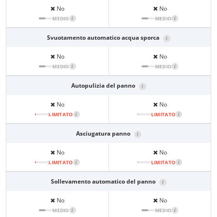
No
No
MEDIO
i
MEDIO
i
Svuotamento automatico acqua sporca
i
No
No
MEDIO
i
MEDIO
i
Autopulizia del panno
i
No
No
LIMITATO
i
LIMITATO
i
Asciugatura panno
i
No
No
LIMITATO
i
LIMITATO
i
Sollevamento automatico del panno
i
No
No
MEDIO
i
MEDIO
i