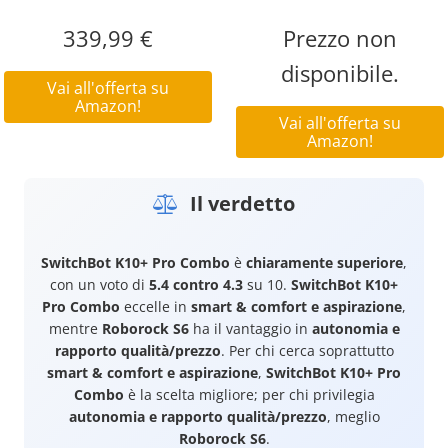
339,99 €
Prezzo non
disponibile.
Vai all'offerta su
Amazon!
Vai all'offerta su
Amazon!
Il verdetto
SwitchBot K10+ Pro Combo
è
chiaramente superiore
,
con un voto di
5.4 contro 4.3
su 10.
SwitchBot K10+
Pro Combo
eccelle in
smart & comfort e aspirazione
,
mentre
Roborock S6
ha il vantaggio in
autonomia e
rapporto qualità/prezzo
. Per chi cerca soprattutto
smart & comfort e aspirazione
,
SwitchBot K10+ Pro
Combo
è la scelta migliore; per chi privilegia
autonomia e rapporto qualità/prezzo
, meglio
Roborock S6
.