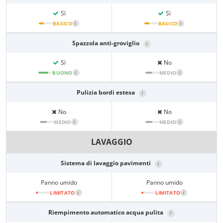
Sì
Sì
BASICO
i
BASICO
i
Spazzola anti-groviglio
i
Sì
No
BUONO
i
MEDIO
i
Pulizia bordi estesa
i
No
No
MEDIO
i
MEDIO
i
LAVAGGIO
Sistema di lavaggio pavimenti
i
Panno umido
Panno umido
LIMITATO
i
LIMITATO
i
Riempimento automatico acqua pulita
i