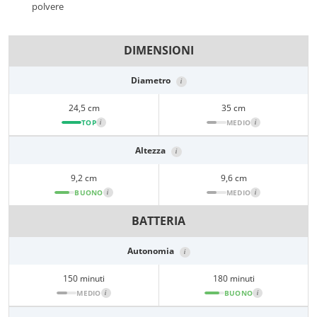
polvere
DIMENSIONI
Diametro
i
24,5 cm
35 cm
TOP
i
MEDIO
i
Altezza
i
9,2 cm
9,6 cm
BUONO
i
MEDIO
i
BATTERIA
Autonomia
i
150 minuti
180 minuti
MEDIO
i
BUONO
i