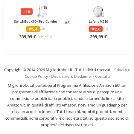
-11%
SwitchBot K10+ Pro Combo
Lefant M210
VS
5,4
2,6
/10
/10
339,99 €
299,99 €
379,99 €
Copyright © 2014-2026 Migliorirobot.it - Tutti i diritti riservati -
Privacy e
Cookie Policy
-
Disclosure & Disclaimer
-
Contatti
Migliorirobot.it partecipa al Programma Affiliazione Amazon EU, un
programma di affiliazione che consente ai siti di percepire una
commissione pubblicitaria pubblicizzando e fornendo link al sito
Amazon.it. In qualità di affiliati Amazon, riceviamo un guadagno per
ciascun acquisto idoneo. Tutti i marchi, nomi di prodotti, nomi
commerciali, nomi corporativi e di società citati su questo sito sono di
proprietà dei rispettivi titolari.