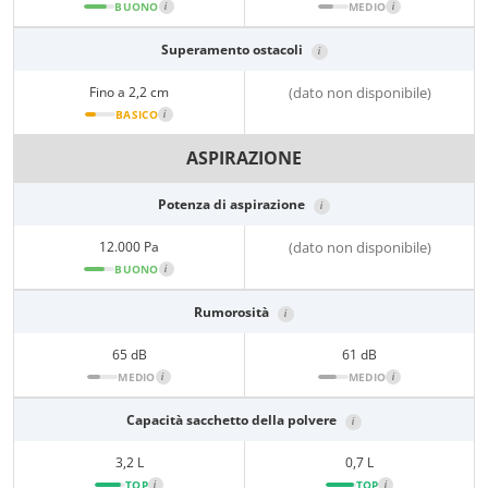
BUONO
i
MEDIO
i
Superamento ostacoli
i
Fino a 2,2 cm
(dato non disponibile)
BASICO
i
ASPIRAZIONE
Potenza di aspirazione
i
12.000 Pa
(dato non disponibile)
BUONO
i
Rumorosità
i
65 dB
61 dB
MEDIO
i
MEDIO
i
Capacità sacchetto della polvere
i
3,2 L
0,7 L
TOP
i
TOP
i