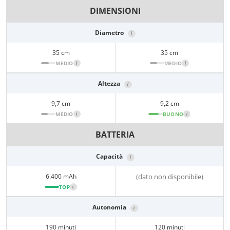
DIMENSIONI
Diametro
i
35 cm
35 cm
MEDIO
i
MEDIO
i
Altezza
i
9,7 cm
9,2 cm
MEDIO
i
BUONO
i
BATTERIA
Capacità
i
6.400 mAh
(dato non disponibile)
TOP
i
Autonomia
i
190 minuti
120 minuti