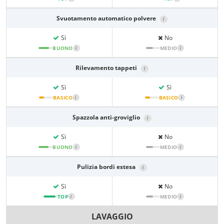
Svuotamento automatico polvere
i
Sì
No
BUONO
i
MEDIO
i
Rilevamento tappeti
i
Sì
Sì
BASICO
i
BASICO
i
Spazzola anti-groviglio
i
Sì
No
BUONO
i
MEDIO
i
Pulizia bordi estesa
i
Sì
No
TOP
i
MEDIO
i
LAVAGGIO