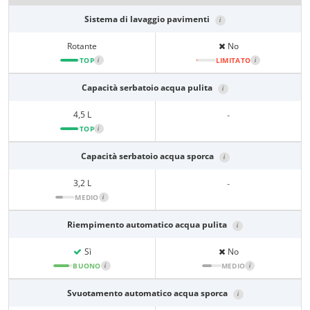
Sistema di lavaggio pavimenti
i
Rotante
No
TOP
i
LIMITATO
i
Capacità serbatoio acqua pulita
i
4,5 L
-
TOP
i
Capacità serbatoio acqua sporca
i
3,2 L
-
MEDIO
i
Riempimento automatico acqua pulita
i
Sì
No
BUONO
i
MEDIO
i
Svuotamento automatico acqua sporca
i