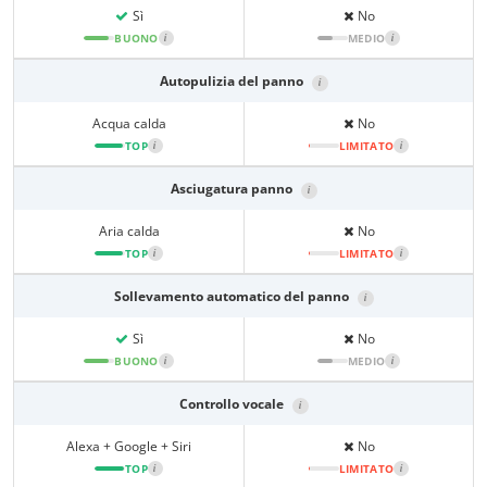
Sì
No
BUONO
i
MEDIO
i
Autopulizia del panno
i
Acqua calda
No
TOP
i
LIMITATO
i
Asciugatura panno
i
Aria calda
No
TOP
i
LIMITATO
i
Sollevamento automatico del panno
i
Sì
No
BUONO
i
MEDIO
i
Controllo vocale
i
Alexa + Google + Siri
No
TOP
i
LIMITATO
i