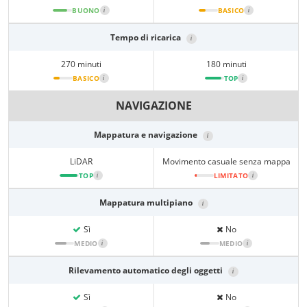
BUONO
i
BASICO
i
Tempo di ricarica
i
270 minuti
180 minuti
BASICO
i
TOP
i
NAVIGAZIONE
Mappatura e navigazione
i
LiDAR
Movimento casuale senza mappa
TOP
i
LIMITATO
i
Mappatura multipiano
i
Sì
No
MEDIO
i
MEDIO
i
Rilevamento automatico degli oggetti
i
Sì
No