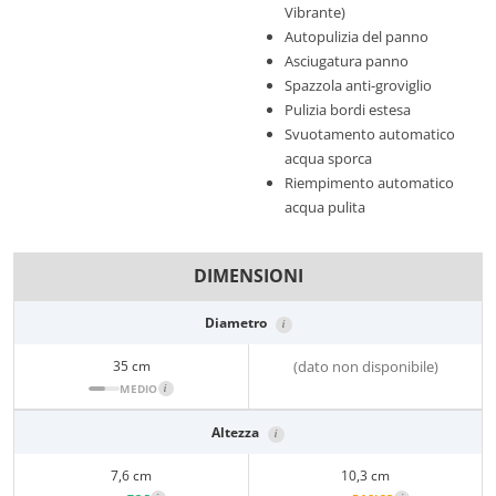
Vibrante)
Autopulizia del panno
Asciugatura panno
Spazzola anti-groviglio
Pulizia bordi estesa
Svuotamento automatico
acqua sporca
Riempimento automatico
acqua pulita
DIMENSIONI
Diametro
i
35 cm
(dato non disponibile)
MEDIO
i
Altezza
i
7,6 cm
10,3 cm