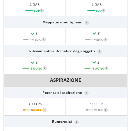
LiDAR
LiDAR
TOP
i
TOP
i
Mappatura multipiano
i
Sì
Sì
MEDIO
i
MEDIO
i
Rilevamento automatico degli oggetti
i
Sì
Sì
BUONO
i
BUONO
i
ASPIRAZIONE
Potenza di aspirazione
i
3.000 Pa
5.000 Pa
BASICO
i
MEDIO
i
Rumorosità
i