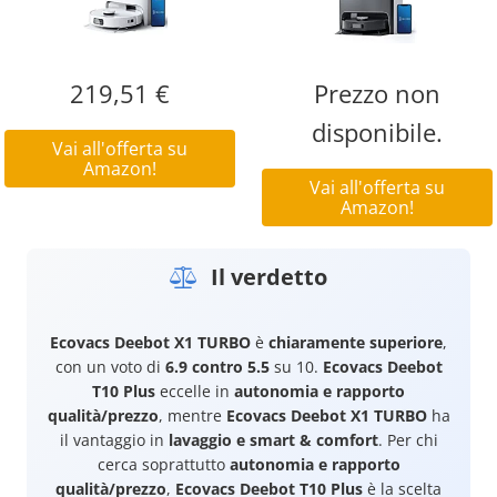
219,51 €
Prezzo non
disponibile.
Vai all'offerta su
Amazon!
Vai all'offerta su
Amazon!
Il verdetto
Ecovacs Deebot X1 TURBO
è
chiaramente superiore
,
con un voto di
6.9 contro 5.5
su 10.
Ecovacs Deebot
T10 Plus
eccelle in
autonomia e rapporto
qualità/prezzo
, mentre
Ecovacs Deebot X1 TURBO
ha
il vantaggio in
lavaggio e smart & comfort
. Per chi
cerca soprattutto
autonomia e rapporto
qualità/prezzo
,
Ecovacs Deebot T10 Plus
è la scelta