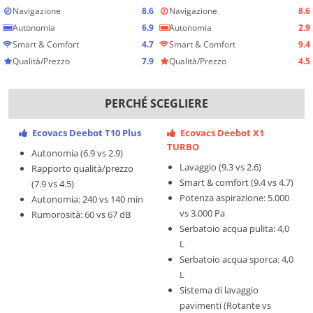
Navigazione
8.6
Navigazione
8.6
Autonomia
6.9
Autonomia
2.9
Smart & Comfort
4.7
Smart & Comfort
9.4
Qualità/Prezzo
7.9
Qualità/Prezzo
4.5
PERCHÉ SCEGLIERE
Ecovacs Deebot T10 Plus
Ecovacs Deebot X1
TURBO
Autonomia (6.9 vs 2.9)
Lavaggio (9.3 vs 2.6)
Rapporto qualità/prezzo
Smart & comfort (9.4 vs 4.7)
(7.9 vs 4.5)
Potenza aspirazione: 5.000
Autonomia: 240 vs 140 min
vs 3.000 Pa
Rumorosità: 60 vs 67 dB
Serbatoio acqua pulita: 4,0
L
Serbatoio acqua sporca: 4,0
L
Sistema di lavaggio
pavimenti (Rotante vs