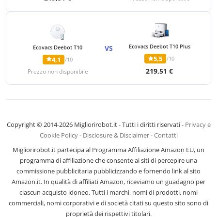
Ecovacs Deebot T10 Plus
Ecovacs Deebot T10
VS
5,5
/10
4,1
/10
219,51 €
Prezzo non disponibile
Copyright © 2014-2026 Migliorirobot.it - Tutti i diritti riservati -
Privacy e
Cookie Policy
-
Disclosure & Disclaimer
-
Contatti
Migliorirobot.it partecipa al Programma Affiliazione Amazon EU, un
programma di affiliazione che consente ai siti di percepire una
commissione pubblicitaria pubblicizzando e fornendo link al sito
Amazon.it. In qualità di affiliati Amazon, riceviamo un guadagno per
ciascun acquisto idoneo. Tutti i marchi, nomi di prodotti, nomi
commerciali, nomi corporativi e di società citati su questo sito sono di
proprietà dei rispettivi titolari.