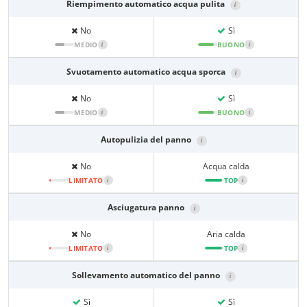
Riempimento automatico acqua pulita
i
No
Sì
MEDIO
i
BUONO
i
Svuotamento automatico acqua sporca
i
No
Sì
MEDIO
i
BUONO
i
Autopulizia del panno
i
No
Acqua calda
LIMITATO
i
TOP
i
Asciugatura panno
i
No
Aria calda
LIMITATO
i
TOP
i
Sollevamento automatico del panno
i
Sì
Sì