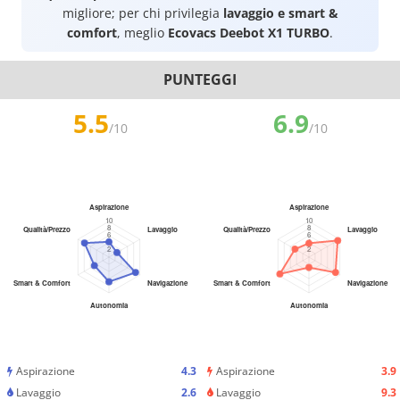
migliore; per chi privilegia
lavaggio e smart &
comfort
, meglio
Ecovacs Deebot X1 TURBO
.
PUNTEGGI
5.5
6.9
/10
/10
Aspirazione
4.3
Aspirazione
3.9
Lavaggio
2.6
Lavaggio
9.3