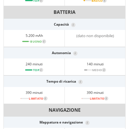
TOP
i
BASICO
i
BATTERIA
Capacità
i
5.200 mAh
(dato non disponibile)
BUONO
i
Autonomia
i
240 minuti
140 minuti
TOP
i
MEDIO
i
Tempo di ricarica
i
390 minuti
390 minuti
LIMITATO
i
LIMITATO
i
NAVIGAZIONE
Mappatura e navigazione
i