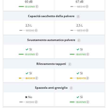
60 dB
67 dB
BUONO
i
MEDIO
i
Capacità sacchetto della polvere
i
2,5 L
2,5 L
MEDIO
i
MEDIO
i
Svuotamento automatico polvere
i
Sì
Sì
BUONO
i
BUONO
i
Rilevamento tappeti
i
Sì
Sì
BASICO
i
BASICO
i
Spazzola anti-groviglio
i
No
Sì
MEDIO
i
BUONO
i