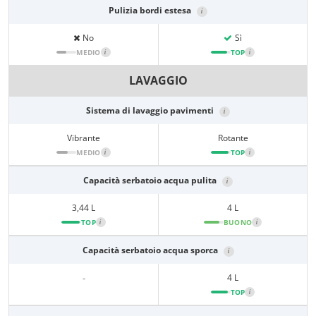
Pulizia bordi estesa
i
No
Sì
MEDIO
i
TOP
i
LAVAGGIO
Sistema di lavaggio pavimenti
i
Vibrante
Rotante
MEDIO
i
TOP
i
Capacità serbatoio acqua pulita
i
3,44 L
4 L
TOP
i
BUONO
i
Capacità serbatoio acqua sporca
i
-
4 L
TOP
i