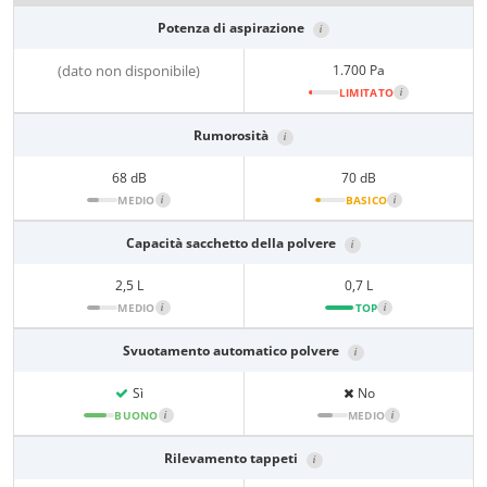
Potenza di aspirazione
i
(dato non disponibile)
1.700 Pa
LIMITATO
i
Rumorosità
i
68 dB
70 dB
MEDIO
i
BASICO
i
Capacità sacchetto della polvere
i
2,5 L
0,7 L
MEDIO
i
TOP
i
Svuotamento automatico polvere
i
Sì
No
BUONO
i
MEDIO
i
Rilevamento tappeti
i