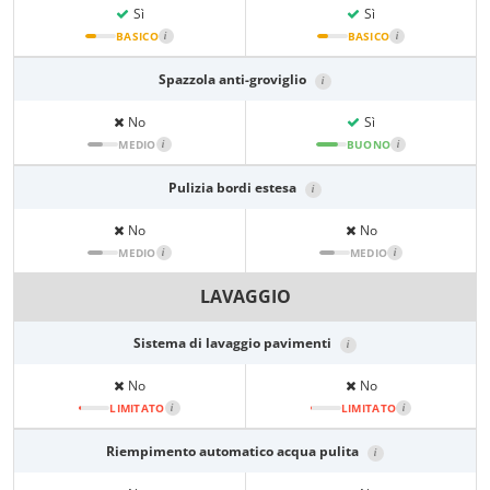
Sì
Sì
BASICO
i
BASICO
i
Spazzola anti-groviglio
i
No
Sì
MEDIO
i
BUONO
i
Pulizia bordi estesa
i
No
No
MEDIO
i
MEDIO
i
LAVAGGIO
Sistema di lavaggio pavimenti
i
No
No
LIMITATO
i
LIMITATO
i
Riempimento automatico acqua pulita
i