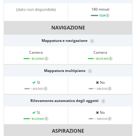
(dato non disponibile)
180 minuti
TOP
i
NAVIGAZIONE
Mappatura e navigazione
i
Camera
Camera
BUONO
i
BUONO
i
Mappatura multipiano
i
Sì
No
MEDIO
i
MEDIO
i
Rilevamento automatico degli oggetti
i
Sì
No
BUONO
i
MEDIO
i
ASPIRAZIONE