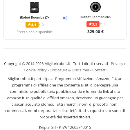
iRobot Roomba 865
iRobot Roomba j7+
VS
3,3
/10
4,1
/10
329,00 €
Prezzo non disponibile
Copyright © 2014-2026 Migliorirobot.it - Tutti i diritti riservati -
Privacy e
Cookie Policy
-
Disclosure & Disclaimer
-
Contatti
Migliorirobot.it partecipa al Programma Affiliazione Amazon EU, un
programma di affiliazione che consente ai siti di percepire una
commissione pubblicitaria pubblicizzando e fornendo link al sito
Amazon.it. In qualità di affiliati Amazon, riceviamo un guadagno per
ciascun acquisto idoneo. Tutti i marchi, nomi di prodotti, nomi
commerciali, nomi corporativi e di società citati su questo sito sono di
proprietà dei rispettivi titolari.