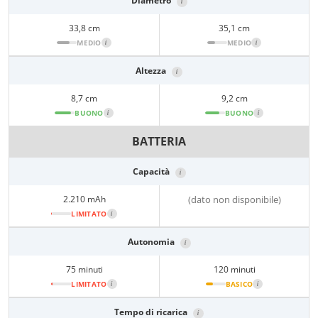
Diametro
i
33,8 cm
35,1 cm
MEDIO
i
MEDIO
i
Altezza
i
8,7 cm
9,2 cm
BUONO
i
BUONO
i
BATTERIA
Capacità
i
2.210 mAh
(dato non disponibile)
LIMITATO
i
Autonomia
i
75 minuti
120 minuti
LIMITATO
i
BASICO
i
Tempo di ricarica
i