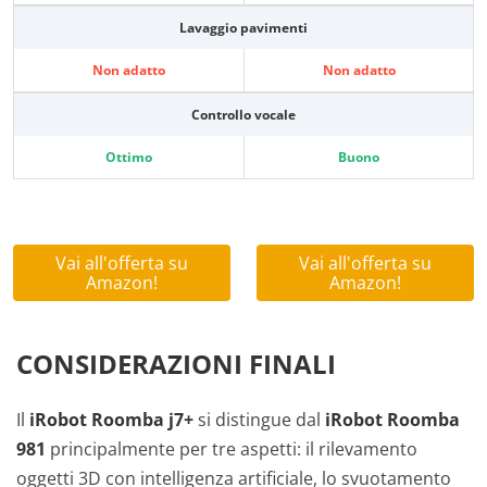
Lavaggio pavimenti
Non adatto
Non adatto
Controllo vocale
Ottimo
Buono
Vai all'offerta su
Vai all'offerta su
Amazon!
Amazon!
CONSIDERAZIONI FINALI
Il
iRobot Roomba j7+
si distingue dal
iRobot Roomba
981
principalmente per tre aspetti: il rilevamento
oggetti 3D con intelligenza artificiale, lo svuotamento