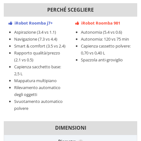
PERCHÉ SCEGLIERE
iRobot Roomba j7+
iRobot Roomba 981
Aspirazione (3.4 vs 1.1)
Autonomia (5.4 vs 0.6)
Navigazione (7.3 vs 4.4)
Autonomia: 120 vs 75 min
Smart & comfort (3.5 vs 2.4)
Capienza cassetto polvere:
Rapporto qualità/prezzo
0,70 vs 0,40 L
(2.1 vs 0.5)
Spazzola anti-groviglio
Capienza sacchetto base:
2,5 L
Mappatura multipiano
Rilevamento automatico
degli oggetti
Svuotamento automatico
polvere
DIMENSIONI