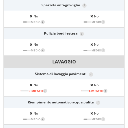
Spazzola anti-groviglio
i
No
No
MEDIO
i
MEDIO
i
Pulizia bordi estesa
i
No
No
MEDIO
i
MEDIO
i
LAVAGGIO
Sistema di lavaggio pavimenti
i
No
No
LIMITATO
i
LIMITATO
i
Riempimento automatico acqua pulita
i
No
No
MEDIO
i
MEDIO
i