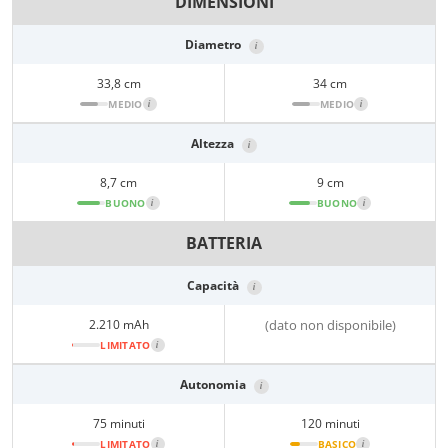
DIMENSIONI
Diametro
i
33,8 cm
34 cm
MEDIO
i
MEDIO
i
Altezza
i
8,7 cm
9 cm
BUONO
i
BUONO
i
BATTERIA
Capacità
i
2.210 mAh
(dato non disponibile)
LIMITATO
i
Autonomia
i
75 minuti
120 minuti
LIMITATO
i
BASICO
i