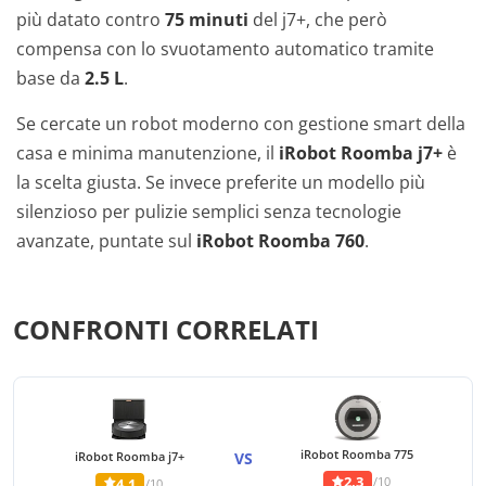
più datato contro
75 minuti
del j7+, che però
compensa con lo svuotamento automatico tramite
base da
2.5 L
.
Se cercate un robot moderno con gestione smart della
casa e minima manutenzione, il
iRobot Roomba j7+
è
la scelta giusta. Se invece preferite un modello più
silenzioso per pulizie semplici senza tecnologie
avanzate, puntate sul
iRobot Roomba 760
.
CONFRONTI CORRELATI
iRobot Roomba 775
iRobot Roomba j7+
VS
2,3
/10
4,1
/10