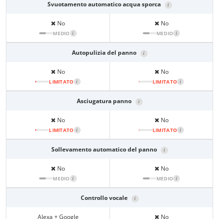
Svuotamento automatico acqua sporca
i
No
No
MEDIO
i
MEDIO
i
Autopulizia del panno
i
No
No
LIMITATO
i
LIMITATO
i
Asciugatura panno
i
No
No
LIMITATO
i
LIMITATO
i
Sollevamento automatico del panno
i
No
No
MEDIO
i
MEDIO
i
Controllo vocale
i
Alexa + Google
No