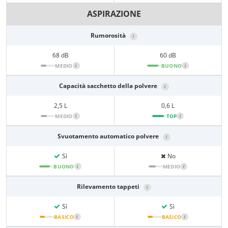
ASPIRAZIONE
Rumorosità
i
68 dB
60 dB
MEDIO
i
BUONO
i
Capacità sacchetto della polvere
i
2,5 L
0,6 L
MEDIO
i
TOP
i
Svuotamento automatico polvere
i
Sì
No
BUONO
i
MEDIO
i
Rilevamento tappeti
i
Sì
Sì
BASICO
i
BASICO
i