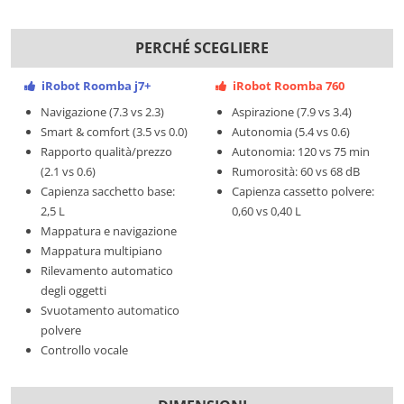
PERCHÉ SCEGLIERE
iRobot Roomba j7+
iRobot Roomba 760
Navigazione (7.3 vs 2.3)
Aspirazione (7.9 vs 3.4)
Smart & comfort (3.5 vs 0.0)
Autonomia (5.4 vs 0.6)
Rapporto qualità/prezzo
Autonomia: 120 vs 75 min
(2.1 vs 0.6)
Rumorosità: 60 vs 68 dB
Capienza sacchetto base:
Capienza cassetto polvere:
2,5 L
0,60 vs 0,40 L
Mappatura e navigazione
Mappatura multipiano
Rilevamento automatico
degli oggetti
Svuotamento automatico
polvere
Controllo vocale