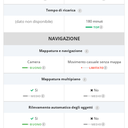
Tempo di ricarica
i
(dato non disponibile)
180 minuti
TOP
i
NAVIGAZIONE
Mappatura e navigazione
i
Camera
Movimento casuale senza mappa
BUONO
i
LIMITATO
i
Mappatura multipiano
i
Sì
No
MEDIO
i
MEDIO
i
Rilevamento automatico degli oggetti
i
Sì
No
BUONO
i
MEDIO
i