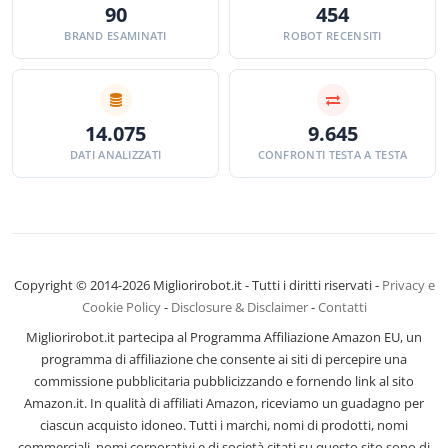
90
454
BRAND ESAMINATI
ROBOT RECENSITI
14.075
9.645
DATI ANALIZZATI
CONFRONTI TESTA A TESTA
Copyright © 2014-2026 Migliorirobot.it - Tutti i diritti riservati -
Privacy e
Cookie Policy
-
Disclosure & Disclaimer
-
Contatti
Migliorirobot.it partecipa al Programma Affiliazione Amazon EU, un
programma di affiliazione che consente ai siti di percepire una
commissione pubblicitaria pubblicizzando e fornendo link al sito
Amazon.it. In qualità di affiliati Amazon, riceviamo un guadagno per
ciascun acquisto idoneo. Tutti i marchi, nomi di prodotti, nomi
commerciali, nomi corporativi e di società citati su questo sito sono di