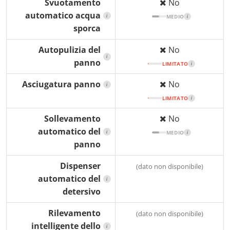
Svuotamento
No
automatico acqua
i
MEDIO
i
sporca
Autopulizia del
No
i
panno
LIMITATO
i
Asciugatura panno
No
i
LIMITATO
i
Sollevamento
No
automatico del
i
MEDIO
i
panno
Dispenser
(dato non disponibile)
automatico del
i
detersivo
Rilevamento
(dato non disponibile)
intelligente dello
i