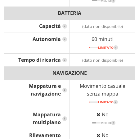
MEDIO
i
BATTERIA
Capacità
(dato non disponibile)
i
Autonomia
60 minuti
i
LIMITATO
i
Tempo di ricarica
(dato non disponibile)
i
NAVIGAZIONE
Mappatura e
Movimento casuale
i
navigazione
senza mappa
LIMITATO
i
Mappatura
No
i
multipiano
MEDIO
i
Rilevamento
No