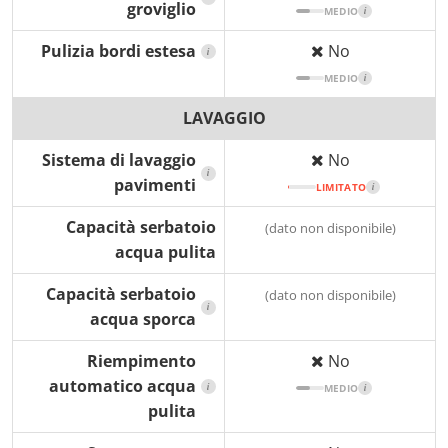
groviglio
MEDIO
i
Pulizia bordi estesa
No
i
MEDIO
i
LAVAGGIO
Sistema di lavaggio
No
i
pavimenti
LIMITATO
i
Capacità serbatoio
(dato non disponibile)
acqua pulita
Capacità serbatoio
(dato non disponibile)
i
acqua sporca
Riempimento
No
automatico acqua
i
MEDIO
i
pulita