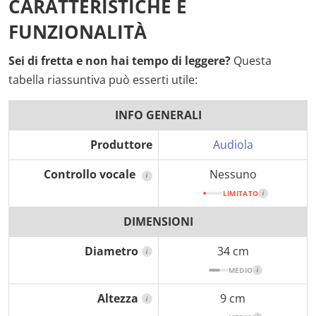
CARATTERISTICHE E
FUNZIONALITÀ
Sei di fretta e non hai tempo di leggere?
Questa
tabella riassuntiva può esserti utile:
INFO GENERALI
Produttore
Audiola
Controllo vocale
Nessuno
i
LIMITATO
i
DIMENSIONI
Diametro
34 cm
i
MEDIO
i
Altezza
9 cm
i