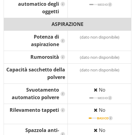
automatico degli
i
MEDIO
i
oggetti
ASPIRAZIONE
Potenza di
(dato non disponibile)
i
aspirazione
Rumorosità
(dato non disponibile)
i
Capacità sacchetto della
(dato non disponibile)
polvere
Svuotamento
No
i
automatico polvere
MEDIO
i
Rilevamento tappeti
No
i
BASICO
i
Spazzola anti-
No
i