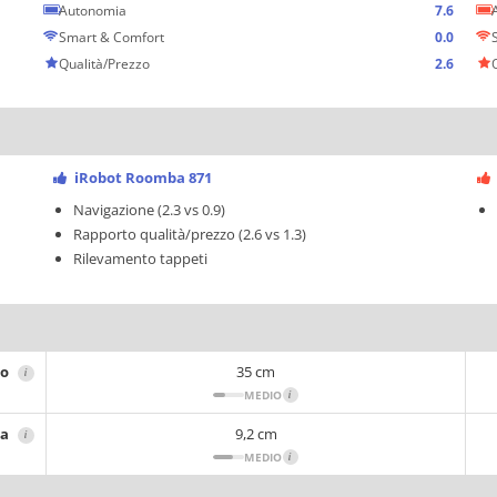
Autonomia
7.6
Smart & Comfort
0.0
Qualità/Prezzo
2.6
iRobot Roomba 871
Navigazione (2.3 vs 0.9)
Rapporto qualità/prezzo (2.6 vs 1.3)
Rilevamento tappeti
ro
35 cm
i
MEDIO
i
za
9,2 cm
i
MEDIO
i