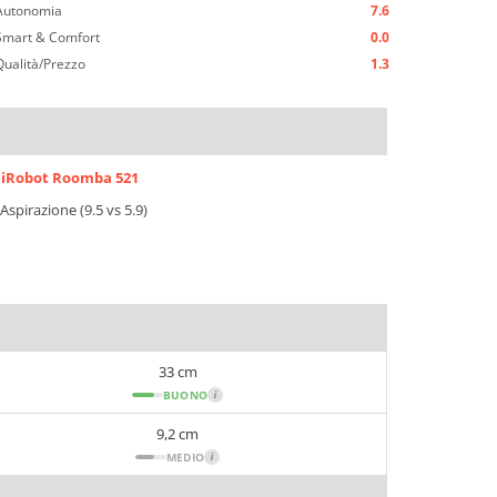
Autonomia
7.6
Smart & Comfort
0.0
Qualità/Prezzo
1.3
iRobot Roomba 521
Aspirazione (9.5 vs 5.9)
33 cm
BUONO
i
9,2 cm
MEDIO
i