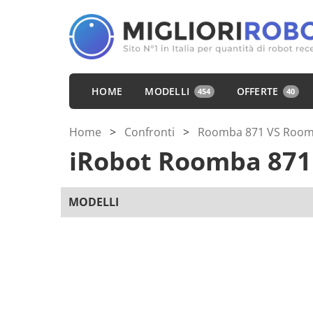
HOME
MODELLI
OFFERTE
454
40
Home
>
Confronti
>
Roomba 871 VS Room
iRobot Roomba 87
MODELLI