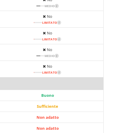
MEDIO
i
No
LIMITATO
i
No
LIMITATO
i
No
MEDIO
i
No
LIMITATO
i
Buono
Sufficiente
Non adatto
Non adatto