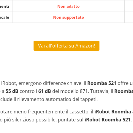
menti
Non adatto
ocale
Non supportato
Vai all'offerta su Amazon!
iRobot, emergono differenze chiave: il
Roomba 521
offre u
e a
55 dB
contro i
61 dB
del modello 871. Tuttavia, il
Roomba
nclude il rilevamento automatico dei tappeti.
vuotare meno frequentemente il cassetto, il
iRobot Roomba 
 più silenzioso possibile, puntate sul
iRobot Roomba 521
.