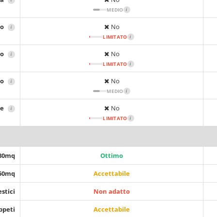
MEDIO
i
no
No
i
LIMITATO
i
no
No
i
LIMITATO
i
no
No
i
MEDIO
i
le
No
i
LIMITATO
i
 80mq
Ottimo
150mq
Accettabile
stici
Non adatto
ppeti
Accettabile