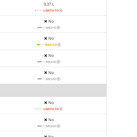
0,37 L
LIMITATO
i
No
MEDIO
i
No
BASICO
i
No
MEDIO
i
No
MEDIO
i
No
LIMITATO
i
No
MEDIO
i
No