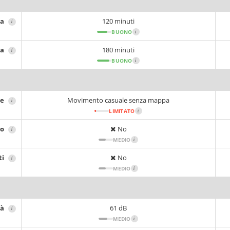
ia
120 minuti
i
BUONO
i
ca
180 minuti
i
BUONO
i
ne
Movimento casuale senza mappa
i
LIMITATO
i
no
No
i
MEDIO
i
ti
No
i
MEDIO
i
tà
61 dB
i
MEDIO
i