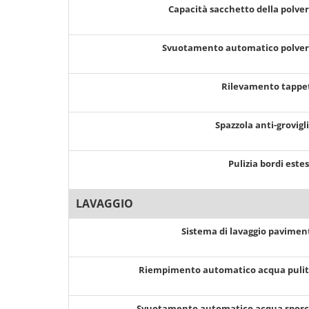
Capacità sacchetto della polve
Svuotamento automatico polve
Rilevamento tappe
Spazzola anti-grovigl
Pulizia bordi este
LAVAGGIO
Sistema di lavaggio pavimen
Riempimento automatico acqua puli
Svuotamento automatico acqua spor