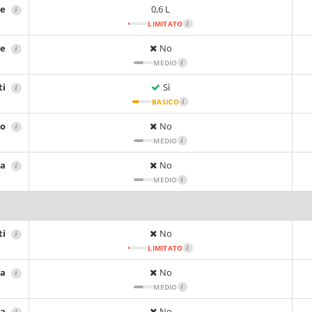
re
0,6 L
i
LIMITATO
i
re
No
i
MEDIO
i
ti
Sì
i
BASICO
i
io
No
i
MEDIO
i
sa
No
i
MEDIO
i
ti
No
i
LIMITATO
i
ta
No
i
MEDIO
i
ca
No
i