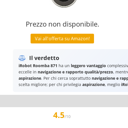
Prezzo non disponibile.
Vai all'offerta su Amazon!
Il verdetto
iRobot Roomba 871
ha un
leggero vantaggio
complessiv
eccelle in
navigazione e rapporto qualità/prezzo
, ment
aspirazione
. Per chi cerca soprattutto
navigazione e rap
scelta migliore; per chi privilegia
aspirazione
, meglio
iRo
4.5
/10