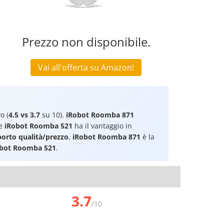
Prezzo non disponibile.
Vai all'offerta su Amazon!
o (
4.5 vs 3.7
su 10).
iRobot Roomba 871
re
iRobot Roomba 521
ha il vantaggio in
porto qualità/prezzo
,
iRobot Roomba 871
è la
bot Roomba 521
.
3.7
/10