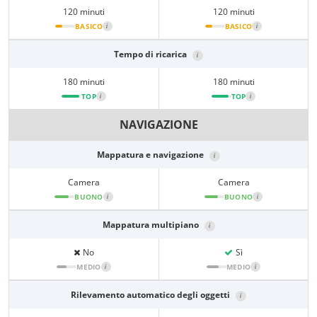
120 minuti
120 minuti
BASICO
i
BASICO
i
Tempo di ricarica
i
180 minuti
180 minuti
TOP
i
TOP
i
NAVIGAZIONE
Mappatura e navigazione
i
Camera
Camera
BUONO
i
BUONO
i
Mappatura multipiano
i
No
Sì
MEDIO
i
MEDIO
i
Rilevamento automatico degli oggetti
i