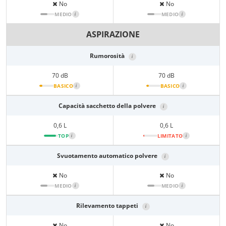
No
No
MEDIO
i
MEDIO
i
ASPIRAZIONE
Rumorosità
i
70 dB
70 dB
BASICO
i
BASICO
i
Capacità sacchetto della polvere
i
0,6 L
0,6 L
TOP
i
LIMITATO
i
Svuotamento automatico polvere
i
No
No
MEDIO
i
MEDIO
i
Rilevamento tappeti
i
No
No