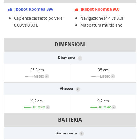
iRobot Roomba 896
iRobot Roomba 960
Capienza cassetto polvere:
Navigazione (4.4 vs 3.0)
0,60 vs 0,00 L
Mappatura multipiano
DIMENSIONI
Diametro
i
35,3 cm
35 cm
MEDIO
i
MEDIO
i
Altezza
i
9,2 cm
9,2 cm
BUONO
i
BUONO
i
BATTERIA
Autonomia
i