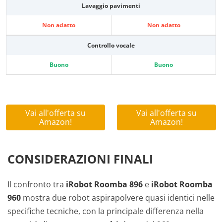
Lavaggio pavimenti
Non adatto
Non adatto
Controllo vocale
Buono
Buono
Vai all'offerta su
Vai all'offerta su
Amazon!
Amazon!
CONSIDERAZIONI FINALI
Il confronto tra
iRobot Roomba 896
e
iRobot Roomba
960
mostra due robot aspirapolvere quasi identici nelle
specifiche tecniche, con la principale differenza nella