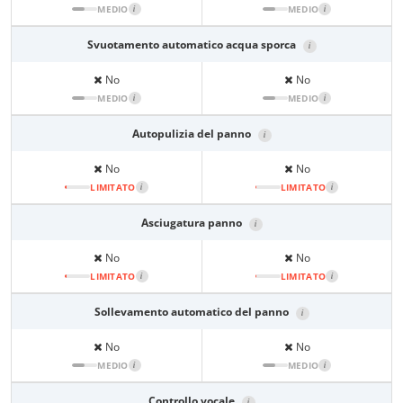
MEDIO
i
MEDIO
i
Svuotamento automatico acqua sporca
i
No
No
MEDIO
i
MEDIO
i
Autopulizia del panno
i
No
No
LIMITATO
i
LIMITATO
i
Asciugatura panno
i
No
No
LIMITATO
i
LIMITATO
i
Sollevamento automatico del panno
i
No
No
MEDIO
i
MEDIO
i
Controllo vocale
i