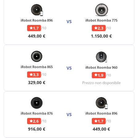
iRobot Roomba 896
iRobot Roomba 775
VS
1,7
2,3
/10
/10
449,00 €
1.150,00 €
iRobot Roomba 865
VS
iRobot Roomba 960
3,3
/10
1,9
/10
329,00 €
Prezzo non disponibile
iRobot Roomba 876
iRobot Roomba 896
VS
2,6
1,7
/10
/10
916,00 €
449,00 €