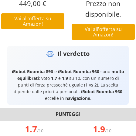
449,00 €
Prezzo non
disponibile.
Vai all'offerta su
Amazon!
Vai all'offerta su
Amazon!
Il verdetto
iRobot Roomba 896
e
iRobot Roomba 960
sono
molto
equilibrati
: voto
1.7
e
1.9
su 10, con un numero di
punti di forza pressoché uguale (1 vs 2). La scelta
dipende dalle priorità personali.
iRobot Roomba 960
eccelle in
navigazione
.
PUNTEGGI
1.7
1.9
/10
/10