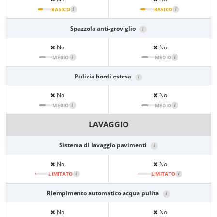
BASICO
i
BASICO
i
Spazzola anti-groviglio
i
No
No
MEDIO
i
MEDIO
i
Pulizia bordi estesa
i
No
No
MEDIO
i
MEDIO
i
LAVAGGIO
Sistema di lavaggio pavimenti
i
No
No
LIMITATO
i
LIMITATO
i
Riempimento automatico acqua pulita
i
No
No