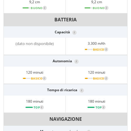
9,2 cm
9,2 cm
BUONO
i
BUONO
i
BATTERIA
Capacità
i
(dato non disponibile)
3.300 mAh
BASICO
i
Autonomia
i
120 minuti
120 minuti
BASICO
i
BASICO
i
Tempo di ricarica
i
180 minuti
180 minuti
TOP
i
TOP
i
NAVIGAZIONE