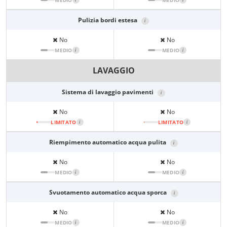
MEDIO
MEDIO
Pulizia bordi estesa
i
No
No
MEDIO
i
MEDIO
i
LAVAGGIO
Sistema di lavaggio pavimenti
i
No
No
LIMITATO
i
LIMITATO
i
Riempimento automatico acqua pulita
i
No
No
MEDIO
i
MEDIO
i
Svuotamento automatico acqua sporca
i
No
No
MEDIO
i
MEDIO
i