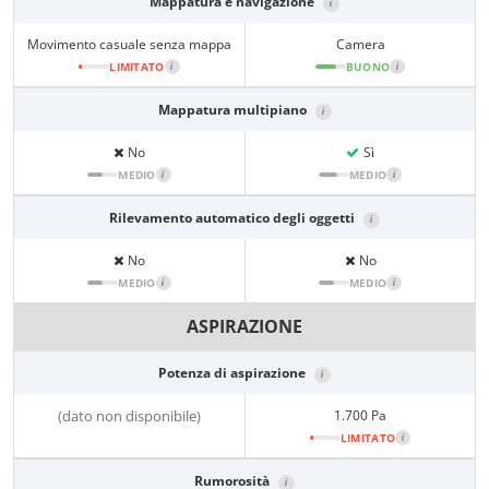
Mappatura e navigazione
i
Movimento casuale senza mappa
Camera
LIMITATO
i
BUONO
i
Mappatura multipiano
i
No
Sì
MEDIO
i
MEDIO
i
Rilevamento automatico degli oggetti
i
No
No
MEDIO
i
MEDIO
i
ASPIRAZIONE
Potenza di aspirazione
i
(dato non disponibile)
1.700 Pa
LIMITATO
i
Rumorosità
i