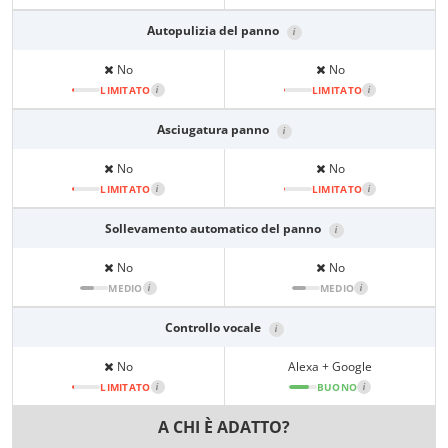
Autopulizia del panno
i
No
No
LIMITATO
i
LIMITATO
i
Asciugatura panno
i
No
No
LIMITATO
i
LIMITATO
i
Sollevamento automatico del panno
i
No
No
MEDIO
i
MEDIO
i
Controllo vocale
i
No
Alexa + Google
LIMITATO
i
BUONO
i
A CHI È ADATTO?