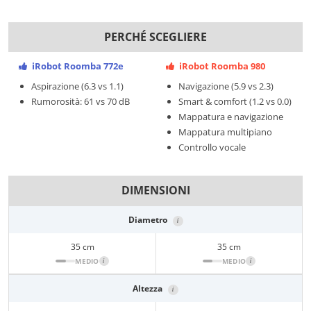
PERCHÉ SCEGLIERE
iRobot Roomba 772e
iRobot Roomba 980
Aspirazione (6.3 vs 1.1)
Navigazione (5.9 vs 2.3)
Rumorosità: 61 vs 70 dB
Smart & comfort (1.2 vs 0.0)
Mappatura e navigazione
Mappatura multipiano
Controllo vocale
DIMENSIONI
Diametro
i
35 cm
35 cm
MEDIO
i
MEDIO
i
Altezza
i