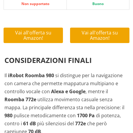
Non supportato
Buono
Vai all'offerta su
Vai all'offerta su
Amazon!
Amazon!
CONSIDERAZIONI FINALI
Il
iRobot Roomba 980
si distingue per la navigazione
con camera che permette mappatura multipiano e
controllo vocale con
Alexa e Google
, mentre il
Roomba 772e
utilizza movimento casuale senza
mappa. La principale differenza sta nella precisione: il
980
pulisce metodicamente con
1700 Pa
di potenza,
contro i
61 dB
più silenziosi del
772e
che però
raggiunge
70 dB
.