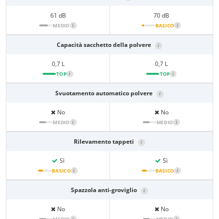
61 dB
70 dB
MEDIO
i
BASICO
i
Capacità sacchetto della polvere
i
0,7 L
0,7 L
TOP
i
TOP
i
Svuotamento automatico polvere
i
No
No
MEDIO
i
MEDIO
i
Rilevamento tappeti
i
Sì
Sì
BASICO
i
BASICO
i
Spazzola anti-groviglio
i
No
No
i
i